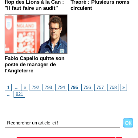
flop des Lions à la Can :
Traoré : Plusieurs noms
"Il faut faire un audit"
circulent
Fabio Capello quitte son
poste de manager de
l'Angleterre
1
...
«
792
793
794
795
796
797
798
»
...
821