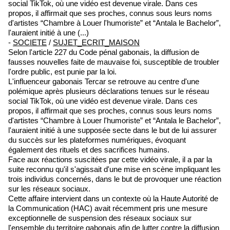
social TikTok, où une vidéo est devenue virale. Dans ces
propos, il affirmait que ses proches, connus sous leurs noms
d'artistes “Chambre à Louer l'humoriste” et “Antala le Bachelor”,
l'auraient initié à une (...)
-
SOCIETE
/
SUJET_ECRIT_MAISON
Selon l'article 227 du Code pénal gabonais, la diffusion de
fausses nouvelles faite de mauvaise foi, susceptible de troubler
l'ordre public, est punie par la loi.
L'influenceur gabonais Tercar se retrouve au centre d'une
polémique après plusieurs déclarations tenues sur le réseau
social TikTok, où une vidéo est devenue virale. Dans ces
propos, il affirmait que ses proches, connus sous leurs noms
d'artistes “Chambre à Louer l'humoriste” et “Antala le Bachelor”,
l'auraient initié à une supposée secte dans le but de lui assurer
du succès sur les plateformes numériques, évoquant
également des rituels et des sacrifices humains.
Face aux réactions suscitées par cette vidéo virale, il a par la
suite reconnu qu'il s'agissait d'une mise en scène impliquant les
trois individus concernés, dans le but de provoquer une réaction
sur les réseaux sociaux.
Cette affaire intervient dans un contexte où la Haute Autorité de
la Communication (HAC) avait récemment pris une mesure
exceptionnelle de suspension des réseaux sociaux sur
l'ensemble du territoire gabonais afin de lutter contre la diffusion