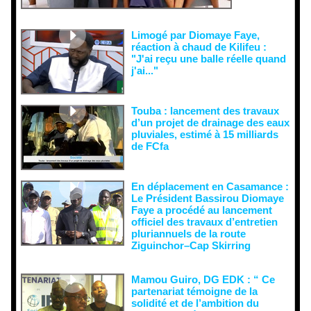
semer le
doute...
Limogé par Diomaye Faye,
réaction à chaud de Kilifeu :
"J'ai reçu une balle réelle quand
j'ai..."
Touba : lancement des travaux
d’un projet de drainage des eaux
pluviales, estimé à 15 milliards
de FCfa ‎
En déplacement en Casamance :
Le Président Bassirou Diomaye
Faye a procédé au lancement
officiel des travaux d’entretien
pluriannuels de la route
Ziguinchor–Cap Skirring
Mamou Guiro, DG EDK : “ Ce
partenariat témoigne de la
solidité et de l’ambition du