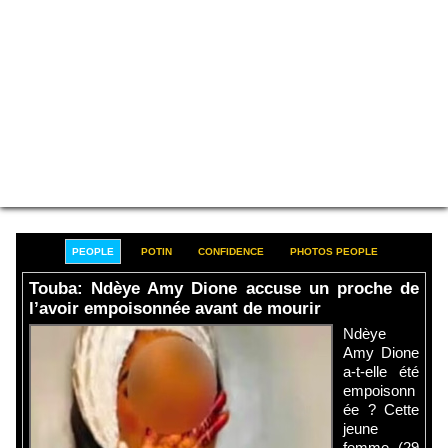
PEOPLE
POTIN
CONFIDENCE
PHOTOS PEOPLE
Touba: Ndèye Amy Dione accuse un proche de
l’avoir empoisonnée avant de mourir
Ndèye
Amy Dione
a-t-elle été
empoisonn
ée ? Cette
jeune
femme (29