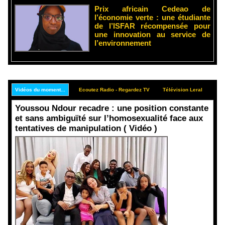
Prix africain Cedeao de
l’économie verte : une étudiante
de l’ISFAR récompensée pour
une innovation au service de
l’environnement
Vidéos du moment...
Ecoutez Radio - Regardez TV
Télévision Leral
Rep
Youssou Ndour recadre : une position constante
et sans ambiguïté sur l’homosexualité face aux
tentatives de manipulation ( Vidéo )
Face aux
interprétati
ons
malveillant
es et aux
tentatives
de
récupératio
n visant à