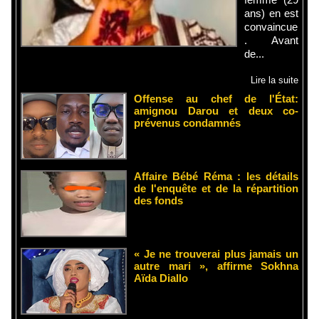
ans) en est
convaincue
. Avant
de...
Lire la suite
Offense au chef de l'État:
amignou Darou et deux co-
prévenus condamnés
Affaire Bébé Réma : les détails
de l'enquête et de la répartition
des fonds
« Je ne trouverai plus jamais un
autre mari », affirme Sokhna
Aïda Diallo