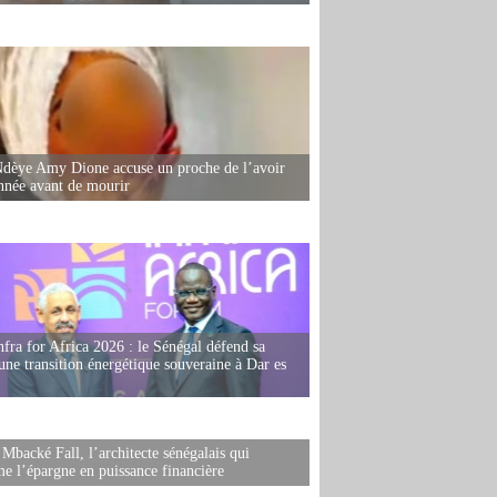
dèye Amy Dione accuse un proche de l’avoir
née avant de mourir
fra for Africa 2026 : le Sénégal défend sa
'une transition énergétique souveraine à Dar es
 Mbacké Fall, l’architecte sénégalais qui
me l’épargne en puissance financière