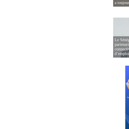
a toujou
Le Sénég
partenar
connectiv
d’emplo