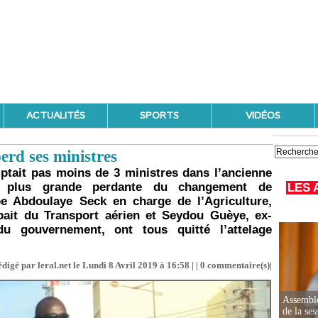
ACTUALITÉS
SPORTS
VIDÉOS
rd ses ministres
tait pas moins de 3 ministres dans l’ancienne
a plus grande perdante du changement de
LES 
pe Abdoulaye Seck en charge de l’Agriculture,
ait du Transport aérien et Seydou Guèye, ex-
 du gouvernement, ont tous quitté l’attelage
digé par leral.net le Lundi 8 Avril 2019 à 16:58 | |
0
commentaire(s)|
Assemblé
de la ses