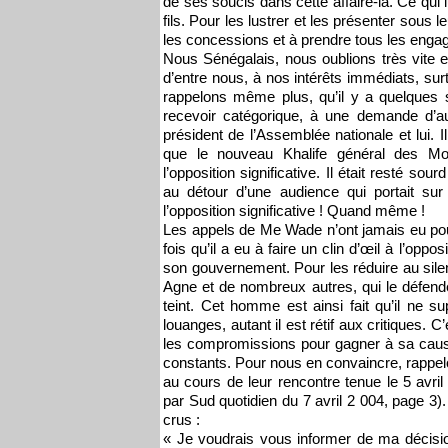
de ses soucis dans cette affaire-là. Ce qui 
fils. Pour les lustrer et les présenter sous l
les concessions et à prendre tous les engag
Nous Sénégalais, nous oublions très vite e
d’entre nous, à nos intérêts immédiats, su
rappelons même plus, qu’il y a quelque
recevoir catégorique, à une demande d’aud
président de l’Assemblée nationale et lui. 
que le nouveau Khalife général des Mo
l’opposition significative. Il était resté 
au détour d’une audience qui portait sur 
l’opposition significative ! Quand même !
Les appels de Me Wade n’ont jamais eu pou
fois qu’il a eu à faire un clin d’œil à l’op
son gouvernement. Pour les réduire au sile
Agne et de nombreux autres, qui le défend
teint. Cet homme est ainsi fait qu’il ne su
louanges, autant il est rétif aux critiques. C
les compromissions pour gagner à sa cause 
constants. Pour nous en convaincre, rappelo
au cours de leur rencontre tenue le 5 avr
par Sud quotidien du 7 avril 2 004, page 3
crus :
« Je voudrais vous informer de ma décision