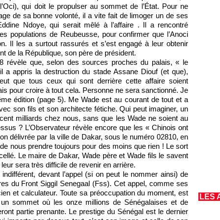
Oci), qui doit le propulser au sommet de l’État. Pour ne
ge de sa bonne volonté, il a vite fait de limoger un de ses
ine Ndoye, qui serait mêlé à l’affaire . Il a rencontré
des populations de Reubeusse, pour confirmer que l’Anoci
n. Il les a surtout rassurés et s’est engagé à leur obtenir
t de la République, son père de président.
08 révèle que, selon des sources proches du palais, « le
il a appris la destruction du stade Assane Diouf (et que),
 veut que tous ceux qui sont derrière cette affaire soient
ais pour croire à tout cela. Personne ne sera sanctionné. Je
ême édition (page 5). Me Wade est au courant de tout et a
avec son fils et son architecte fétiche. Qui peut imaginer, un
 cent milliards chez nous, sans que les Wade ne soient au
cessus ? L’Observateur révèle encore que les « Chinois ont
ion délivrée par la ville de Dakar, sous le numéro 02810, en
de nous prendre toujours pour des moins que rien ! Le sort
cellé. Le maire de Dakar, Wade père et Wade fils le savent
eur sera très difficile de revenir en arrière.
 indifférent, devant l’appel (si on peut le nommer ainsi) de
es du Front Siggil Senegaal (Fss). Cet appel, comme ses
cien et calculateur. Toute sa préoccupation du moment, est
LES 
un sommet où les onze millions de Sénégalaises et de
eront partie prenante. Le prestige du Sénégal est le dernier