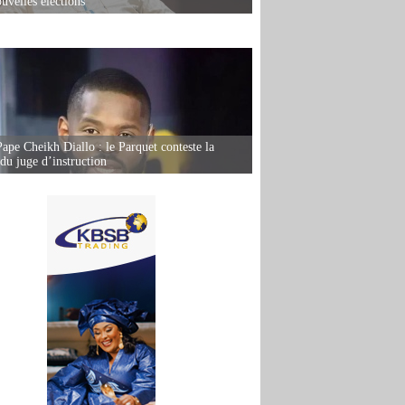
uvelles élections
Pape Cheikh Diallo : le Parquet conteste la
 du juge d’instruction