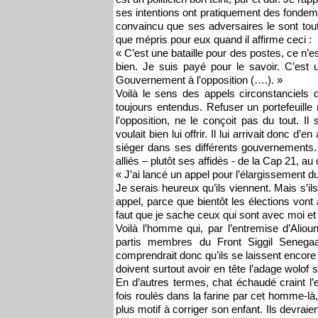
ses intentions ont pratiquement des fondemen
convaincu que ses adversaires le sont tout 
que mépris pour eux quand il affirme ceci :
« C’est une bataille pour des postes, ce n’
bien. Je suis payé pour le savoir. C’est
Gouvernement à l’opposition (….). »
Voilà le sens des appels circonstanciels
toujours entendus. Refuser un portefeuille m
l’opposition, ne le conçoit pas du tout. Il
voulait bien lui offrir. Il lui arrivait donc d
siéger dans ses différents gouvernements. C
alliés – plutôt ses affidés - de la Cap 21, a
« J’ai lancé un appel pour l’élargissement 
Je serais heureux qu’ils viennent. Mais s’il
appel, parce que bientôt les élections von
faut que je sache ceux qui sont avec moi e
Voilà l’homme qui, par l’entremise d’Alioun
partis membres du Front Siggil Senega
comprendrait donc qu’ils se laissent encore d
doivent surtout avoir en tête l’adage wolof
En d’autres termes, chat échaudé craint l
fois roulés dans la farine par cet homme-l
plus motif à corriger son enfant. Ils devra