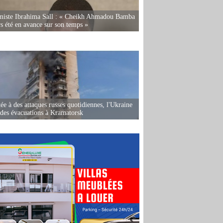
miste Ibrahima Sall : « Cheikh Ahmadou Bamba
rs été en avance sur son temps »
ée à des attaques russes quotidiennes, l'Ukraine
des évacuations à Kramatorsk