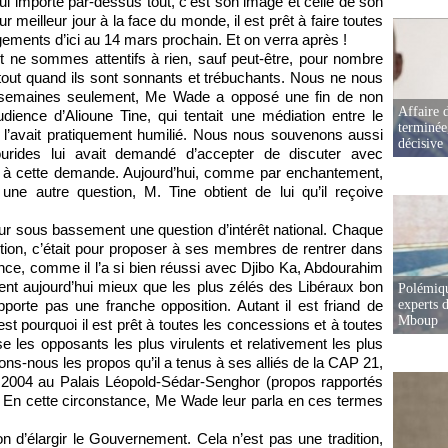
lui importe par-dessus tout, c’est son image et celle de son
eur meilleur jour à la face du monde, il est prêt à faire toutes
ements d’ici au 14 mars prochain. Et on verra après !
t ne sommes attentifs à rien, sauf peut-être, pour nombre
rtout quand ils sont sonnants et trébuchants. Nous ne nous
s semaines seulement, Me Wade a opposé une fin de non
Affaire d
ience d’Alioune Tine, qui tentait une médiation entre le
terminée
Il l’avait pratiquement humilié. Nous nous souvenons aussi
décisive
urides lui avait demandé d’accepter de discuter avec
sourd à cette demande. Aujourd’hui, comme par enchantement,
une autre question, M. Tine obtient de lui qu’il reçoive
r sous bassement une question d’intérêt national. Chaque
position, c’était pour proposer à ses membres de rentrer dans
nce, comme il l’a si bien réussi avec Djibo Ka, Abdourahim
ent aujourd’hui mieux que les plus zélés des Libéraux bon
Polémiqu
pporte pas une franche opposition. Autant il est friand de
experts d
Mboup
’est pourquoi il est prêt à toutes les concessions et à toutes
les opposants les plus virulents et relativement les plus
ns-nous les propos qu’il a tenus à ses alliés de la CAP 21,
il 2004 au Palais Léopold-Sédar-Senghor (propos rapportés
). En cette circonstance, Me Wade leur parla en ces termes
 d’élargir le Gouvernement. Cela n’est pas une tradition,