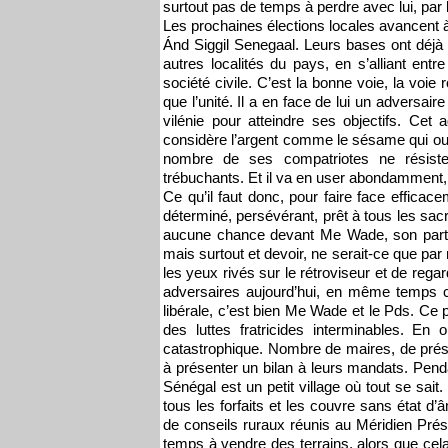
surtout pas de temps à perdre avec lui, par 
Les prochaines élections locales avancent à 
Ánd Siggil Senegaal. Leurs bases ont déj
autres localités du pays, en s’alliant en
société civile. C’est la bonne voie, la voie 
que l’unité. Il a en face de lui un adversa
vilénie pour atteindre ses objectifs. Ce
considère l’argent comme le sésame qui ouvre
nombre de ses compatriotes ne résis
trébuchants. Et il va en user abondamment, l
Ce qu’il faut donc, pour faire face efficace
déterminé, persévérant, prêt à tous les sac
aucune chance devant Me Wade, son parti et
mais surtout et devoir, ne serait-ce que par 
les yeux rivés sur le rétroviseur et de regar
adversaires aujourd’hui, en même temps c
libérale, c’est bien Me Wade et le Pds. Ce 
des luttes fratricides interminables. En ou
catastrophique. Nombre de maires, de prési
à présenter un bilan à leurs mandats. Penda
Sénégal est un petit village où tout se sai
tous les forfaits et les couvre sans état d’
de conseils ruraux réunis au Méridien Prési
temps à vendre des terrains, alors que cela