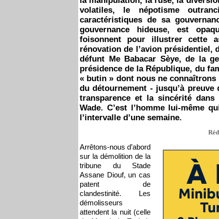
la manipulation, la ruse, la diversi
volatiles, le népotisme outran
caractéristiques de sa gouvernan
gouvernance hideuse, est opaqu
foisonnent pour illustrer cette 
rénovation de l’avion présidentiel
défunt Me Babacar Sèye, de la ge
présidence de la République, du fa
« butin » dont nous ne connaîtrons p
du détournement - jusqu’à preuve d
transparence et la sincérité dan
Wade. C’est l’homme lui-même qui
l’intervalle d’une semaine.
Réd
Arrêtons-nous d’abord
sur la démolition de la
tribune du Stade
Assane Diouf, un cas
patent de
clandestinité. Les
démolisseurs
attendent la nuit (celle