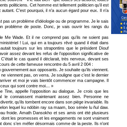
ts politiciens. Cet homme est tellement politicien qu’il est
autant. C’est pourquoi, il n’a aucun égard pour eux. Il n’a
est pas un problème d’idéologie ou de programme. Je le sais
 un problème de poste. Donc, je vais ouvrir les rangs du
 de Me Wade. Et il ne comprend pas qu’ils ne soient pas
inistériel ! Lui, qui en a toujours rêvé quand il était dans
 sautait toujours sur les strapontins que le président Diouf
’en avoir assez devant les refus de l’opposition significative de
’était le cas quand il déclarait, très nerveux, devant ses
u cours de cette fameuse rencontre du 5 avril 2 004 :
du gouvernement aux opposants. Je souhaite qu’ils viennent.
s ne viennent pas, on verra. Je souligne que c’est le dernier
t arriver et moi je vais bientôt commencer ma campagne. Il
t ceux qui sont contre moi… »
e Tine, appelle l’opposition au dialogue. Je crois que les
al le connaissent maintenant assez bien. Personne ne
ivertir, qu’ils tombent encore dans son piège invariable. Ils
 selon lequel ku ndóbin ray sa maam, boo sénée lu ñul daw.
’eau froide. Amath Dansokho et ses amis ont été plusieurs
à, dont les promesses et les engagements ne sont vraiment
ient donc s’en méfier désormais comme de la peste. Ils n’ont