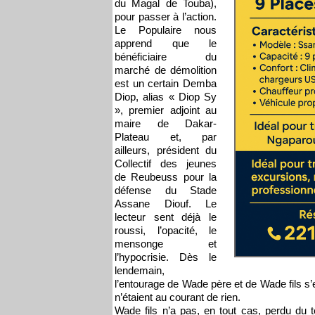
du Magal de Touba),
pour passer à l’action.
Le Populaire nous
apprend que le
bénéficiaire du
marché de démolition
est un certain Demba
Diop, alias « Diop Sy
», premier adjoint au
maire de Dakar-
Plateau et, par
ailleurs, président du
Collectif des jeunes
de Reubeuss pour la
défense du Stade
Assane Diouf. Le
lecteur sent déjà le
roussi, l’opacité, le
mensonge et
l’hypocrisie. Dès le
lendemain,
l’entourage de Wade père et de Wade fils s’em
n’étaient au courant de rien.
Wade fils n’a pas, en tout cas, perdu du t