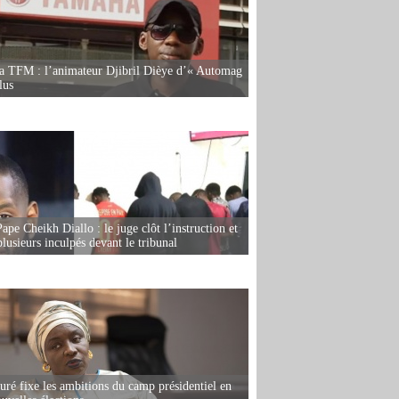
la TFM : l’animateur Djibril Dièye d’« Automag
lus
ape Cheikh Diallo : le juge clôt l’instruction et
lusieurs inculpés devant le tribunal
ré fixe les ambitions du camp présidentiel en