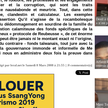
on, le folklore, les promesses et les engagements
cier et la corruption, qui sont les traits
ce nauséabonde et meurtrie. Tout, dans cette
e, clandestin et calculateur. Les exemples
assertion Qu’il s’agisse de la rocambolesque
Deuil à 
» n’est p
, du dédommagement en sourdine de la famille du
stion calamiteuse des fonds spécifiques de la
meux « protocole de Reubeusse », de cet énorme
eut-être jamais ni le montant exact ni l’origine,
u contraire - fonds taïwanais, tout jure avec la
s la gouvernance immonde et informelle de Me
 nous en administre deux fois la preuve dans
Affaire P
igé par leral.net le Samedi 8 Mars 2008 à 21:55 | |
0
commentaire(s)|
renvoie p
Mimi Tou