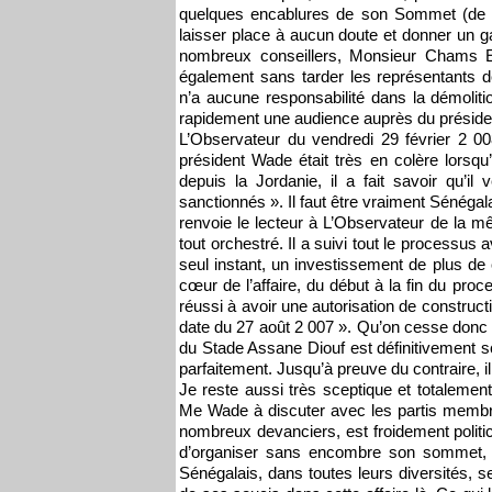
quelques encablures de son Sommet (de l’
laisser place à aucun doute et donner un ga
nombreux conseillers, Monsieur Chams Edd
également sans tarder les représentants 
n’a aucune responsabilité dans la démolitio
rapidement une audience auprès du présiden
L’Observateur du vendredi 29 février 2 0
président Wade était très en colère lorsqu’
depuis la Jordanie, il a fait savoir qu’il
sanctionnés ». Il faut être vraiment Sénégal
renvoie le lecteur à L’Observateur de la m
tout orchestré. Il a suivi tout le processus 
seul instant, un investissement de plus de
cœur de l’affaire, du début à la fin du pro
réussi à avoir une autorisation de construct
date du 27 août 2 007 ». Qu’on cesse donc 
du Stade Assane Diouf est définitivement s
parfaitement. Jusqu’à preuve du contraire, il l
Je reste aussi très sceptique et totalement
Me Wade à discuter avec les partis membr
nombreux devanciers, est froidement politi
d’organiser sans encombre son sommet, 
Sénégalais, dans toutes leurs diversités, s