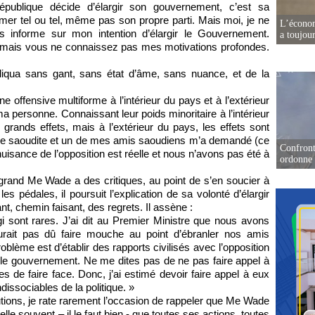
publique décide d’élargir son gouvernement, c’est sa
ormer tel ou tel, même pas son propre parti. Mais moi, je ne
L’écono
s informe sur mon intention d’élargir le Gouvernement.
a toujou
n, mais vous ne connaissez pas mes motivations profondes.
pliqua sans gant, sans état d’âme, sans nuance, et de la
e offensive multiforme à l’intérieur du pays et à l’extérieur
ma personne. Connaissant leur poids minoritaire à l’intérieur
rands effets, mais à l’extérieur du pays, les effets sont
rabie saoudite et un de mes amis saoudiens m’a demandé (ce
Confront
uisance de l’opposition est réelle et nous n’avons pas été à
ordonne 
 grand Me Wade a des critiques, au point de s’en soucier à
s pédales, il poursuit l’explication de sa volonté d’élargir
t, chemin faisant, des regrets. Il assène :
gi sont rares. J’ai dit au Premier Ministre que nous avons
urait pas dû faire mouche au point d’ébranler nos amis
oblème est d’établir des rapports civilisés avec l’opposition
ns le gouvernement. Ne me dites pas de ne pas faire appel à
 de faire face. Donc, j’ai estimé devoir faire appel à eux
issociables de la politique. »
ons, je rate rarement l’occasion de rappeler que Me Wade
pelle souvent – il le faut bien - que toutes ses actions, toutes