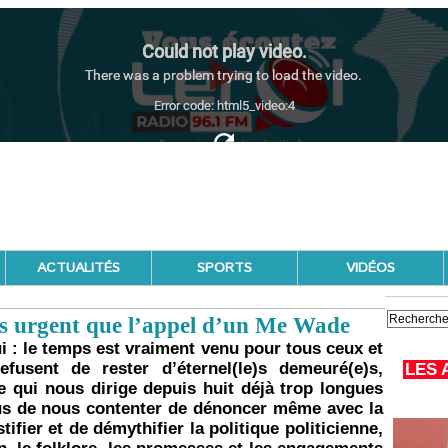
ACTUALITÉS
SPORTS
VIDÉOS
plus urgent que l’appel d’un Me Wade
ui : le temps est vraiment venu pour tous ceux et
efusent de rester d’éternel(le)s demeuré(e)s,
LES 
e qui nous dirige depuis huit déjà trop longues
us de nous contenter de dénoncer même avec la
fier et de démythifier la politique politicienne,