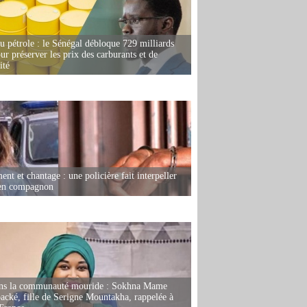
u pétrole : le Sénégal débloque 729 milliards
r préserver les prix des carburants et de
ité
nt et chantage : une policière fait interpeller
ien compagnon
ans la communauté mouride : Sokhna Mame
ké, fille de Serigne Mountakha, rappelée à