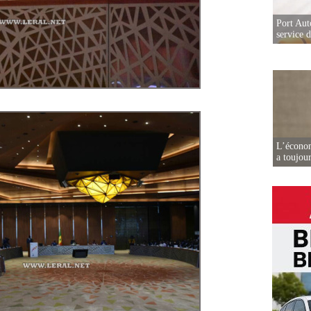
Port Aut
service 
L’écono
a toujou