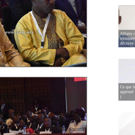
Affaire d
terminée
décisive
Ce que l
apprend 
)