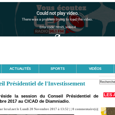
ACTUALITÉS
SPORTS
VIDÉOS
l Présidentiel de l'Investissement
LES 
réside la session du Conseil Présidentiel de
mbre 2017 au CICAD de Diamniadio.
ar leral.net le Lundi 20 Novembre 2017 à 13:52 | |
0
commentaire(s)|