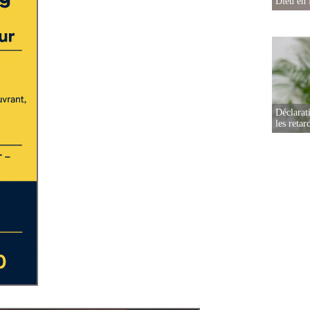
Dieu en 
Déclarat
les retar