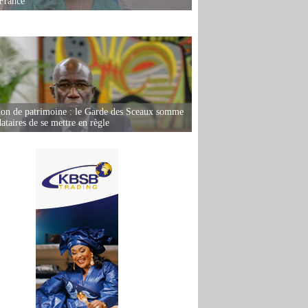
France
ion de patrimoine : le Garde des Sceaux somme
dataires de se mettre en règle