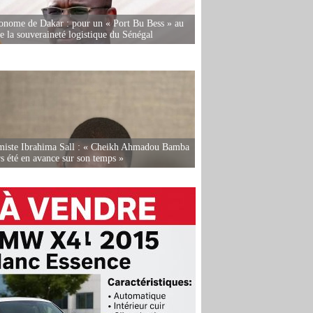
onome de Dakar : pour un « Port Bu Bess » au
de la souveraineté logistique du Sénégal
miste Ibrahima Sall : « Cheikh Ahmadou Bamba
rs été en avance sur son temps »