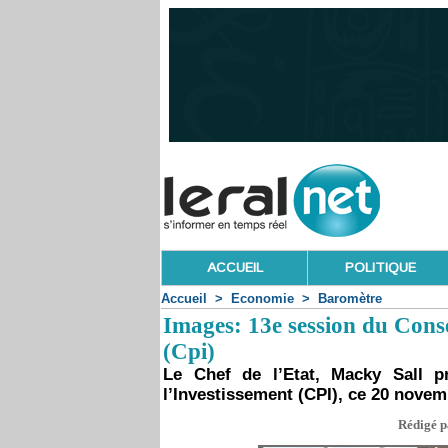
ACCUEIL
POLITIQUE
Accueil
>
Economie
>
Baromètre
Images: 13e session du Consei
(Cpi)
Le Chef de l’Etat, Macky Sall p
l’Investissement (CPI), ce 20 nove
Rédigé p