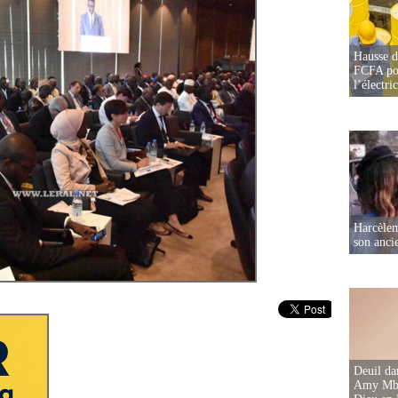
Hausse d
FCFA pou
l’électric
Harcèleme
son anc
Deuil d
Amy Mbac