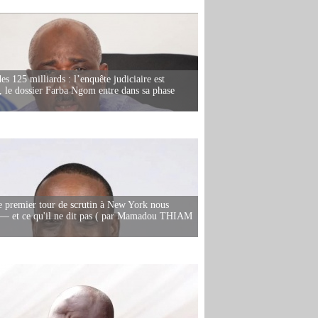
es 125 milliards : l’enquête judiciaire est
, le dossier Farba Ngom entre dans sa phase
e premier tour de scrutin à New York nous
— et ce qu'il ne dit pas ( par Mamadou THIAM