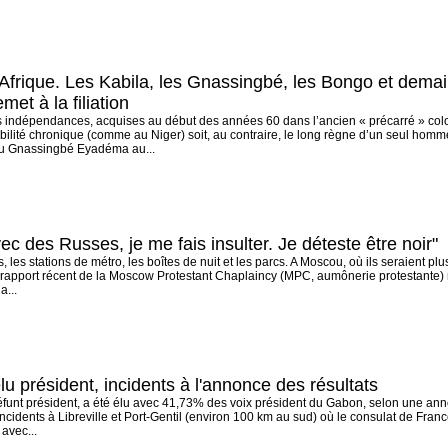
Afrique. Les Kabila, les Gnassingbé, les Bongo et demai
met à la filiation
es indépendances, acquises au début des années 60 dans l’ancien « précarré » colo
abilité chronique (comme au Niger) soit, au contraire, le long règne d’un seul ho
u Gnassingbé Eyadéma au...
c des Russes, je me fais insulter. Je déteste être noir"
es, les stations de métro, les boîtes de nuit et les parcs. A Moscou, où ils seraient 
n rapport récent de la Moscow Protestant Chaplaincy (MPC, aumônerie protestante)
a...
lu président, incidents à l'annonce des résultats
défunt président, a été élu avec 41,73% des voix président du Gabon, selon une annon
incidents à Libreville et Port-Gentil (environ 100 km au sud) où le consulat de France
 avec...