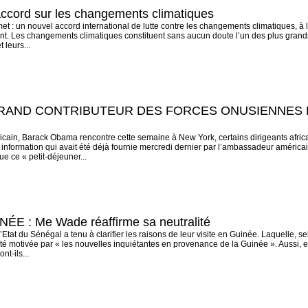
ccord sur les changements climatiques
t : un nouvel accord international de lutte contre les changements climatiques, à
t. Les changements climatiques constituent sans aucun doute l’un des plus grands 
 leurs...
AND CONTRIBUTEUR DES FORCES ONUSIENNES DE P
ricain, Barack Obama rencontre cette semaine à New York, certains dirigeants afr
 information qui avait été déjà fournie mercredi dernier par l’ambassadeur améric
ue ce « petit-déjeuner...
 : Me Wade réaffirme sa neutralité
’Etat du Sénégal a tenu à clarifier les raisons de leur visite en Guinée. Laquelle
été motivée par « les nouvelles inquiétantes en provenance de la Guinée ». Aussi, e
nt-ils...