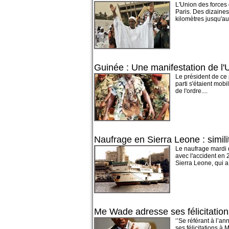
L'Union des forces
Paris. Des dizaines
kilomètres jusqu'au 
Guinée : Une manifestation de l'
Le président de ce p
parti s'étaient mob
de l'ordre....
Naufrage en Sierra Leone : simil
Le naufrage mardi d
avec l'accident en 
Sierra Leone, qui a f
Me Wade adresse ses félicitation
‘’Se référant à l’a
ses félicitations à