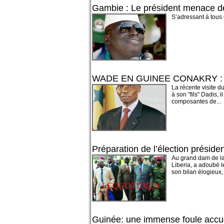
Gambie : Le président menace de
S’adressant à tous 
WADE EN GUINEE CONAKRY : Les
La récente visite d
à son "fils" Dadis, 
composantes de...
Préparation de l’élection présid
Au grand dam de la
Liberia, a adoubé 
son bilan élogieux, 
Guinée: une immense foule accuei