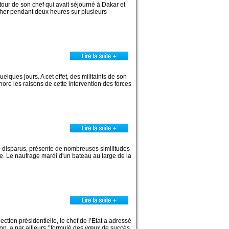
ur de son chef qui avait séjourné à Dakar et
rcher pendant deux heures sur plusieurs
elques jours. A cet effet, des militaints de son
nore les raisons de cette intervention des forces
00 disparus, présente de nombreuses similitudes
re. Le naufrage mardi d'un bateau au large de la
ction présidentielle, le chef de l’Etat a adressé
nion, a par ailleurs ‘’formulé des vœux de succès