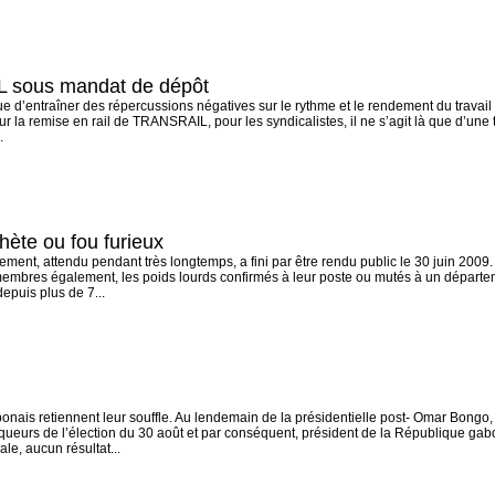
 sous mandat de dépôt
ue d’entraîner des répercussions négatives sur le rythme et le rendement du travail de
r la remise en rail de TRANSRAIL, pour les syndicalistes, il ne s’agit là que d’une 
.
ète ou fou furieux
ment, attendu pendant très longtemps, a fini par être rendu public le 30 juin 2009.
embres également, les poids lourds confirmés à leur poste ou mutés à un départem
epuis plus de 7...
abonais retiennent leur souffle. Au lendemain de la présidentielle post- Omar Bongo, i
nqueurs de l’élection du 30 août et par conséquent, président de la République g
le, aucun résultat...