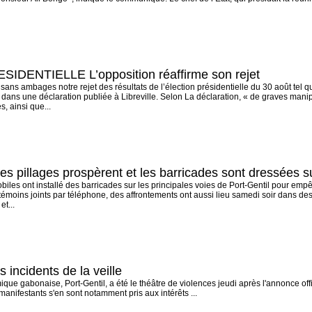
ENTIELLE L’opposition réaffirme son rejet
sans ambages notre rejet des résultats de l’élection présidentielle du 30 août tel q
if dans une déclaration publiée à Libreville. Selon La déclaration, « de graves mani
, ainsi que...
les pillages prospèrent et les barricades sont dressées su
obiles ont installé des barricades sur les principales voies de Port-Gentil pour emp
 témoins joints par téléphone, des affrontements ont aussi lieu samedi soir dans des
et...
 incidents de la veille
que gabonaise, Port-Gentil, a été le théâtre de violences jeudi après l'annonce offic
manifestants s'en sont notamment pris aux intérêts ...