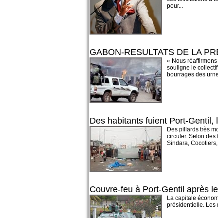
pour...
GABON-RESULTATS DE LA PRESID
« Nous réaffirmons 
souligne le collect
bourrages des urnes
Des habitants fuient Port-Gentil, 
Des pillards très m
circuler. Selon des
Sindara, Cocotiers, 
Couvre-feu à Port-Gentil après les
La capitale économi
présidentielle. Les 