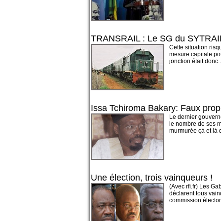
TRANSRAIL : Le SG du SYTRAIL
Cette situation risq
mesure capitale pou
jonction était donc..
Issa Tchiroma Bakary: Faux proph
Le dernier gouverne
le nombre de ses m
murmurée çà et là d
Une élection, trois vainqueurs !
(Avec rfi.fr) Les G
déclarent tous vai
commission électora