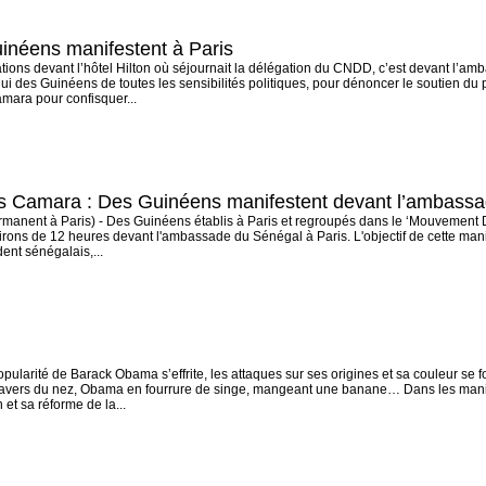
inéens manifestent à Paris
tions devant l’hôtel Hilton où séjournait la délégation du CNDD, c’est devant l’a
ui des Guinéens de toutes les sensibilités politiques, pour dénoncer le soutien du
mara pour confisquer...
s Camara : Des Guinéens manifestent devant l’ambassa
manent à Paris) - Des Guinéens établis à Paris et regroupés dans le ‘Mouvement Da
ons de 12 heures devant l'ambassade du Sénégal à Paris. L'objectif de cette manife
ent sénégalais,...
ularité de Barack Obama s’effrite, les attaques sur ses origines et sa couleur se 
 travers du nez, Obama en fourrure de singe, mangeant une banane… Dans les manif
 et sa réforme de la...