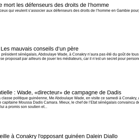
 mort les défenseurs des droits de l’homme
ceux qui veulent s’associer aux défenseurs des droits de l’homme en Gambie pour, sel
 mauvais conseils d’un père
u président sénégalais, Abdoulaye Wade, à Conakry n’aura pas été du goût de tous 
il se proposait par ailleurs de jouer les médiateurs, car il n’est un secret pour perso
entielle : Wade, «directeur» de campagne de Dadis
 classe politique guinéenne, Me Abdoulaye Wade, en visite ce samedi à Conakry,
le capitaine Moussa Dadis Camara. Mieux, le chef de l’Etat sénégalais convaincu 
lui a promis son soutien et...
lle à Conakry l'opposant guinéen Dalein Diallo