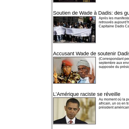
Soutien de Wade à Dadis: des gu
Après les manifesta
retrouvés aujourd’h
Capitaine Dadis Ca
Accusant Wade de soutenir Dadi
(Correspondant per
septembre aux envir
supposée du présid
L’Amérique raciste se réveille
Au moment où la pop
africain, un os en
président américain