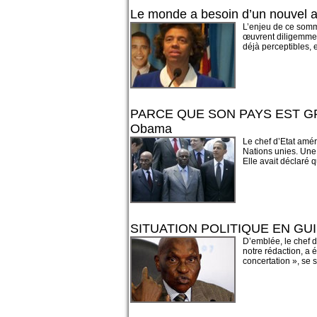
Le monde a besoin d’un nouvel a
L’enjeu de ce somme
œuvrent diligemmen
déjà perceptibles, et
PARCE QUE SON PAYS EST GR
Obama
Le chef d’Etat amé
Nations unies. Une
Elle avait déclaré q
SITUATION POLITIQUE EN GUINÉE
D’emblée, le chef d
notre rédaction, a 
concertation », se so