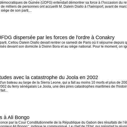
 démocratiques de Guinée (UDFG) entendait démontrer sa force à l?occasion du reto
 de milliers de personnes ont accueilli M. Dalein Diallo à l?aéroport, avant de ma
siège de son parti,...
UFDG dispersée par les forces de l'ordre à Conakry
arti, Cellou Dalein Diallo devait rentrer ce samedi de Paris où il séjourne depuis qu
ilisés devant son domicile à Dixinn Bora et au siège national. Pour le moment, on ig
itudes avec la catastrophe du Joola en 2002
'un bateau au large de la Sierra Leone, qui a fait au moins 10 morts et plus de 2
2002 du ferry sénégalais Le Joola, une des pires catastrophes maritimes de l'histoi
ait...
s à Ali Bongo
nnonce par la Cour Constitutionnelle de la République du Gabon des résultats de l’éle
 Monsieur Ali Bongo’’, indique le communiqué. Le chef de l’Etat, qui présidait la réu