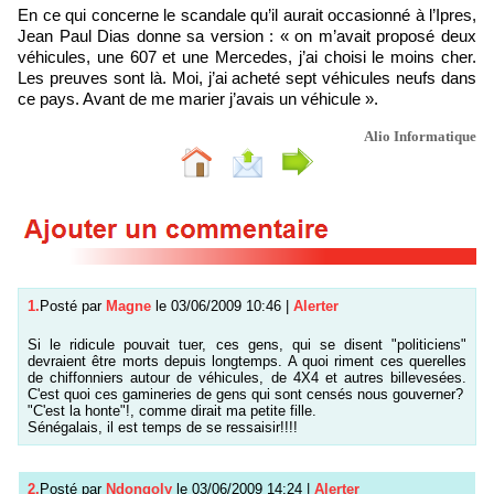
En ce qui concerne le scandale qu’il aurait occasionné à l’Ipres,
Jean Paul Dias donne sa version : « on m’avait proposé deux
véhicules, une 607 et une Mercedes, j’ai choisi le moins cher.
Les preuves sont là. Moi, j’ai acheté sept véhicules neufs dans
ce pays. Avant de me marier j’avais un véhicule ».
Alio Informatique
1.
Posté par
Magne
le 03/06/2009 10:46
|
Alerter
Si le ridicule pouvait tuer, ces gens, qui se disent "politiciens"
devraient être morts depuis longtemps. A quoi riment ces querelles
de chiffonniers autour de véhicules, de 4X4 et autres billevesées.
C'est quoi ces gamineries de gens qui sont censés nous gouverner?
"C'est la honte"!, comme dirait ma petite fille.
Sénégalais, il est temps de se ressaisir!!!!
2.
Posté par
Ndongoly
le 03/06/2009 14:24
|
Alerter