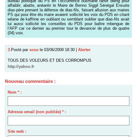
bureau politique du PS en l’occurrence ousmane tanor dieng pour
affaiblir, abatte, anéantir le Maire de Benno Siggil Sénégal Ensuite
dias-père prenant la défense de dias-fils, faisant allusion aux maires
PS qui pour être élu maire avaient sollicité les voix du PDS en citant
wilane de kaffrine en oubliant ou semblant oublier que dias-fils avait
lui aussi sollicité les conseilles du PDS pour battre mbengue de
l’AFP car ce dernier au premier tour le devancer de plus de quatre
(04) voix.
3.
Posté par
soso
le 03/06/2009 18:30
|
Alerter
TOUS DES VOLEURS ET DES CORROMPUS
http://yahoo.fr
Nouveau commentaire :
Nom * :
Adresse email (non publiée) * :
Site web :