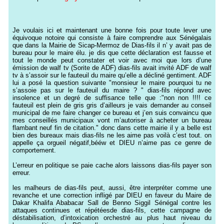
Je voulais ici et maintenant une bonne fois pour toute lever une
équivoque notoire qui consiste à faire comprendre aux Sénégalais
que dans la Mairie de Sicap-Mermoz de Dias-fils il n’ y avait pas de
bureau pour le maire élu. je dis que cette déclaration est fausse et
tout le monde peut constater et voir avec moi que lors d’une
émission de walf tv (Sorite de ADF) dias-fils avait invité ADF de walf
tv à s’assoir sur le fauteuil du maire qu’elle a décliné gentiment. ADF
lui a posé la question suivante "monsieur le maire pourquoi tu ne
s’assoie pas sur le fauteuil du maire ? " dias-fils répond avec
insolence et un degré de suffisance telle que :"non non !!!! ce
fauteuil est plein de gris gris d’ailleurs je vais demander au conseil
municipal de me faire changer ce bureau et j’en suis convaincu que
mes conseillés municipaux vont m’autoriser à acheter un bureau
flambant neuf fin de citation." donc dans cette mairie il y a belle est
bien des bureaux mais dias-fils ne les aime pas voilà c’est tout. on
appelle ça orgueil négatif,bééw et DIEU n’aime pas ce genre de
comportement.
L’erreur en politique se paie cache alors laissons dias-fils payer son
erreur.
les malheurs de dias-fils peut, aussi, être interpréter comme une
revanche et une correction infligé par DIEU en faveur du Maire de
Dakar Khalifa Ababacar Sall de Benno Siggil Sénégal contre les
attaques continues et répétéesde dias-fils, cette campagne de
déstabilisation, d’intoxication orchestré au plus haut niveau du