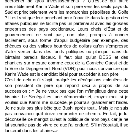
décrocher de gros investissements ? Qu’est-ce qui attire
irrésistiblement Karim Wade et son père vers les seuls pays du
Sud et principalement vers les monarchies pétrolières du Golfe
? Il est vrai que leur penchant pour l’opacité dans la gestion des
affaires publiques ne facilite pas un partenariat avec les grosses
entreprises des pays occidentaux. Leurs chefs d’État et de
gouvernement ne sont pas, non plus, prompts à donner
facilement, sous forme d’appui budgétaire par exemple, des
chèques ou des valises bourrées de dollars qu’on s’empresse
d’aller verser dans des fonds politiques ou planquer dans de
lointains paradis fiscaux. Il faut plus qu’un DESS et des
chantiers sur mesure comme ceux de la Corniche Ouest et de
la Voie de Dégagement Nord (VDN) pour nous convaincre que
Karim Wade est le candidat idéal pour succéder à son père.
C’est de cela qu’il s’agit, malgré les dénégations calculées de
son président de père qui répond ceci à propos de sa
succession : « Je ne veux pas que l’on m’implique dans cette
histoire. Le Sénégal est une démocratie et, croyez-moi, si je
voulais que Karim me succède, je pourrais grandement l’aider.
Je ne suis pas plus bête que Bush, après tout…Mais je ne suis
pas convaincu qu’il doive emprunter ce chemin. En fait, je lui
déconseille ce marigot qu’est la politique de mon pays car je ne
lui souhaite pas de vivre ce que j’ai enduré. S’il m’écoutait, il se
lancerait dans les affaires.»