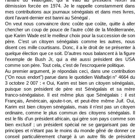
démission forcée en 1974. Je le rappelle constamment dans
mes contributions aux journaux sénégalais et dans mes livres,
dont l’avant-dernier est banni au Sénégal .
On veut nous convaincre donc coûte que coûte, quitte à aller
chercher un coup de pouce de l’autre côté de la Méditerranée,
que Karim Wade est le meilleur choix pour la succession de son
père. C’est un citoyen sénégalais comme les autres, nous
disent ces mille courtisans. Donc, il a le droit de se présenter à
quelque élection que ce soit. D’autres nous balancent à la figure
l’exemple de Bush Jr, qui a été aussi président des USA
comme son père. Tout cela, c’est de l’escroquerie politique.
Au premier argument, je répondais ceci, dans une contribution
("On nous endort") parue dans le quotidien Walfadjri n° 4664 du
3 octobre 2 007 : « Oui, Karim est bien un citoyen sénégalais,
puisque son président de père est Sénégalais et sa mère
franco-sénégalaise. Il est même plus que Sénégalais : il est
Français, Américain, ajoute-t-on, et peut-être même Juif. Oui,
Karim est bien citoyen sénégalais, mais il n’est pas un citoyen
ordinaire, comme le plus commun des citoyens sénégalais. Il
est le fils d’un président africain, qui gère son pays comme son
bien exclusif ; un président spécial ne se gargarisant pas de
principes et n’étant pas le moins du monde gêné de donner ce
conseil particulièrement chargé à un autre fils de président