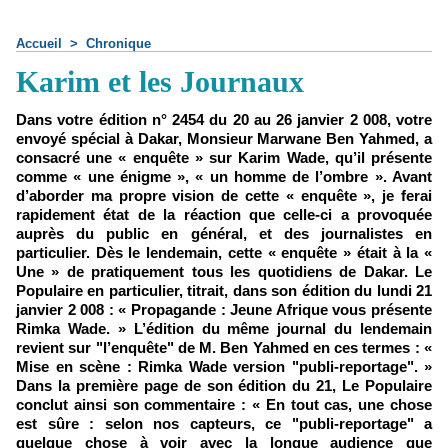
Accueil
>
Chronique
Karim et les Journaux
Dans votre édition n° 2454 du 20 au 26 janvier 2 008, votre
envoyé spécial à Dakar, Monsieur Marwane Ben Yahmed, a
consacré une « enquête » sur Karim Wade, qu’il présente
comme « une énigme », « un homme de l’ombre ». Avant
d’aborder ma propre vision de cette « enquête », je ferai
rapidement état de la réaction que celle-ci a provoquée
auprès du public en général, et des journalistes en
particulier. Dès le lendemain, cette « enquête » était à la «
Une » de pratiquement tous les quotidiens de Dakar. Le
Populaire en particulier, titrait, dans son édition du lundi 21
janvier 2 008 : « Propagande : Jeune Afrique vous présente
Rimka Wade. » L’édition du même journal du lendemain
revient sur "l’enquête" de M. Ben Yahmed en ces termes : «
Mise en scène : Rimka Wade version "publi-reportage". »
Dans la première page de son édition du 21, Le Populaire
conclut ainsi son commentaire : « En tout cas, une chose
est sûre : selon nos capteurs, ce "publi-reportage" a
quelque chose à voir avec la longue audience que