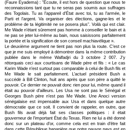
(Faure Eyadema) : "Écoute, il est hors de question que nous te
reconnaissions tant que tu ne seras pas soumis aux suffrages
des Togolais. Tu as l’appareil d’État avec toi, tu as l’armée, le
Parti et l’argent. Va organiser des élections, gagne-les et le
problème de ta légitimité ne se posera plus". Voilà qui est clair.
Me Wade n’étant sûrement pas homme à conseiller le bain et à
ne pas se jeter lui-même au bain, nous saisissons parfaitement
la portée et la signification de son conseil machiavélique ».
Le deuxième argument ne tient pas non plus la route. C’est ce
que je me suis employé à démontrer dans la même contribution
publiée dans le même Walfadjri du 3 octobre 2 007. J’y
rétorquais ceci aux courtisans de Wade père et fils : « Le cas
Karim Wade n’est surtout pas comparable à celui de Bush fils et
Me Wade le sait parfaitement. L’actuel président Bush a
succédé à Bill Clinton, huit ans après que son père a quitté le
pouvoir. Ce dernier ne pouvait donc rien pour lui, même quand il
était au pouvoir d’ailleurs. Les Usa ne sont pas le Sénégal et
Georges Bush père n’est pas Me Wade. Une Anoci version
sénégalaise est impensable aux Usa et dans quelque autre
démocratie que ce soit. Il convient de rappeler, en outre, que
Bush fils avait déjà fait ses classes politiques : il était
gouverneur de l’important État du Texas. Rien ne lui a été donné
donc sur un plateau d’or, comme cela est en train d’être fait
dans cette République bananière que notre pauvre pays est en