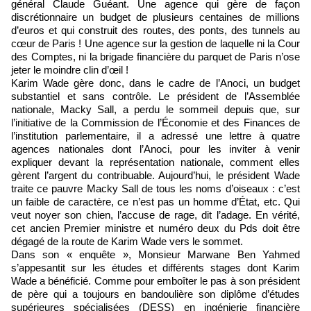
général Claude Guéant. Une agence qui gère de façon
discrétionnaire un budget de plusieurs centaines de millions
d’euros et qui construit des routes, des ponts, des tunnels au
cœur de Paris ! Une agence sur la gestion de laquelle ni la Cour
des Comptes, ni la brigade financière du parquet de Paris n’ose
jeter le moindre clin d’œil !
Karim Wade gère donc, dans le cadre de l’Anoci, un budget
substantiel et sans contrôle. Le président de l’Assemblée
nationale, Macky Sall, a perdu le sommeil depuis que, sur
l’initiative de la Commission de l’Économie et des Finances de
l’institution parlementaire, il a adressé une lettre à quatre
agences nationales dont l’Anoci, pour les inviter à venir
expliquer devant la représentation nationale, comment elles
gèrent l’argent du contribuable. Aujourd’hui, le président Wade
traite ce pauvre Macky Sall de tous les noms d’oiseaux : c’est
un faible de caractère, ce n’est pas un homme d’État, etc. Qui
veut noyer son chien, l’accuse de rage, dit l’adage. En vérité,
cet ancien Premier ministre et numéro deux du Pds doit être
dégagé de la route de Karim Wade vers le sommet.
Dans son « enquête », Monsieur Marwane Ben Yahmed
s’appesantit sur les études et différents stages dont Karim
Wade a bénéficié. Comme pour emboîter le pas à son président
de père qui a toujours en bandoulière son diplôme d’études
supérieures spécialisées (DESS) en ingénierie financière