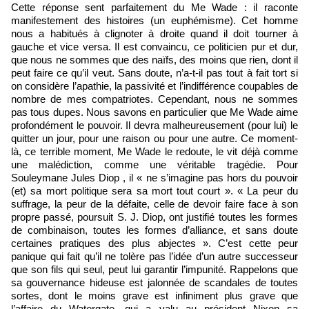
Cette réponse sent parfaitement du Me Wade : il raconte
manifestement des histoires (un euphémisme). Cet homme
nous a habitués à clignoter à droite quand il doit tourner à
gauche et vice versa. Il est convaincu, ce politicien pur et dur,
que nous ne sommes que des naïfs, des moins que rien, dont il
peut faire ce qu’il veut. Sans doute, n’a-t-il pas tout à fait tort si
on considère l’apathie, la passivité et l’indifférence coupables de
nombre de mes compatriotes. Cependant, nous ne sommes
pas tous dupes. Nous savons en particulier que Me Wade aime
profondément le pouvoir. Il devra malheureusement (pour lui) le
quitter un jour, pour une raison ou pour une autre. Ce moment-
là, ce terrible moment, Me Wade le redoute, le vit déjà comme
une malédiction, comme une véritable tragédie. Pour
Souleymane Jules Diop , il « ne s’imagine pas hors du pouvoir
(et) sa mort politique sera sa mort tout court ». « La peur du
suffrage, la peur de la défaite, celle de devoir faire face à son
propre passé, poursuit S. J. Diop, ont justifié toutes les formes
de combinaison, toutes les formes d’alliance, et sans doute
certaines pratiques des plus abjectes ». C’est cette peur
panique qui fait qu’il ne tolère pas l’idée d’un autre successeur
que son fils qui seul, peut lui garantir l’impunité. Rappelons que
sa gouvernance hideuse est jalonnée de scandales de toutes
sortes, dont le moins grave est infiniment plus grave que
l’affaire du Watergate, qui a valu au président Nixon sa