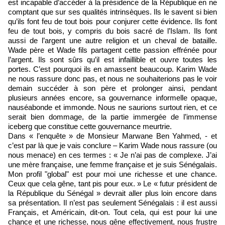
est incapable d’accéder à la présidence de la République en ne
comptant que sur ses qualités intrinsèques. Ils le savent si bien
qu’ils font feu de tout bois pour conjurer cette évidence. Ils font
feu de tout bois, y compris du bois sacré de l’Islam. Ils font
aussi de l’argent une autre religion et un cheval de bataille.
Wade père et Wade fils partagent cette passion effrénée pour
l’argent. Ils sont sûrs qu’il est infaillible et ouvre toutes les
portes. C’est pourquoi ils en amassent beaucoup. Karim Wade
ne nous rassure donc pas, et nous ne souhaiterions pas le voir
demain succéder à son père et prolonger ainsi, pendant
plusieurs années encore, sa gouvernance informelle opaque,
nauséabonde et immonde. Nous ne saurions surtout rien, et ce
serait bien dommage, de la partie immergée de l’immense
iceberg que constitue cette gouvernance meurtrie.
Dans « l’enquête » de Monsieur Marwane Ben Yahmed, - et
c’est par là que je vais conclure – Karim Wade nous rassure (ou
nous menace) en ces termes : « Je n’ai pas de complexe. J’ai
une mère française, une femme française et je suis Sénégalais.
Mon profil "global" est pour moi une richesse et une chance.
Ceux que cela gêne, tant pis pour eux. » Le « futur président de
la République du Sénégal » devrait aller plus loin encore dans
sa présentation. Il n’est pas seulement Sénégalais : il est aussi
Français, et Américain, dit-on. Tout cela, qui est pour lui une
chance et une richesse, nous gêne effectivement, nous frustre