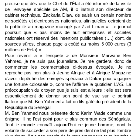
précise que dès que le Chef de l’État a été informé de la visite
de l’envoyée spéciale de AM, il « instruit son directeur de
cabinet technique, Zackaria Diaw, de saisir un certain nombre
de sociétés et d’entreprises nationales, afin qu’elles octroient de
la publicité au magazine managé par Ziad Liman ». Le journal
poursuit que « pas moins de huit entreprises et sociétés
nationales ont réservé des insertions publicitaires (….) dont, de
sources sûres, chaque page a coûté au moins 5 000 euros (3
millions de Fcfa) ».
Pour revenir à « l’enquête » de Monsieur Marwane Ben
Yahmed, je ne suis pas journaliste. Je me garderai donc de
commenter les commentaires ci-dessus évoqués. Je ne
reproche pas non plus à Jeune Afrique et à Afrique Magazine
d’avoir dépêché des envoyés spéciaux à Dakar pour « gagner
une fortune colossale », comme l’affirme le quotidien L’AS. La
préoccupation du citoyen que je suis est ailleurs : elle est sera
essentiellement de donner son point de vue sur le portrait
flatteur que M. Ben Yahmed a fait du fils gâté du président de la
République du Sénégal.
M. Ben Yahmed nous présente donc Karim Wade comme une
énigme. Il ne l’est point pour le plus commun des Sénégalais.
Tout le monde connaît aujourd’hui ce jeune homme, dont la
volonté de succéder à son père de président ne fait plus l’ombre