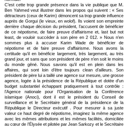
C’est cette trop grande présence dans la vie publique que M.
Ben Yahmed veut illustrer dans les propos qui suivent : « Ses
détracteurs (ceux de Karim) dénoncent sa trop grande influence
auprès de Gorgui (le vieux, en wolof). Ils voient son empreinte
derrière chaque décision du président, l’accusent de bénéficier
de ce népotisme, de faire preuve d’affairisme et, last but not
least, de vouloir succéder à son père en 2 012. » Nous n’en
sommes plus à accuser Karim Wade de bénéficier de
népotisme et de faire preuve d’affairisme. Nous avons la
certitude qu’il en bénéficie largement, très largement, au très
grand jour, et sans que son président de père n’en soit le moins
du monde gêné. Nous savons qu’il est en plein dans les
affaires, qui sont loin d’être toujours clean d’ailleurs. Son
président de père lui a taillé une agence sur mesure, une grosse
agence, logée à la présidence de la République et dotée d’un
budget substantiel échappant pratiquement à tout contrôle :
l’Agence nationale pour l’Organisation de la Conférence
islamique (Anoci), dont il est le président du Conseil de
surveillance et le Secrétaire général de la présidence de la
République le Directeur exécutif . Pour mesurer à sa juste
valeur ce haut degré de népotisme, imaginez la même agence
avec les mêmes attributions et les mêmes facilités, domiciliée
au cœur de l’Élysée et pilotée par Jean Sarkozy et le Secrétaire