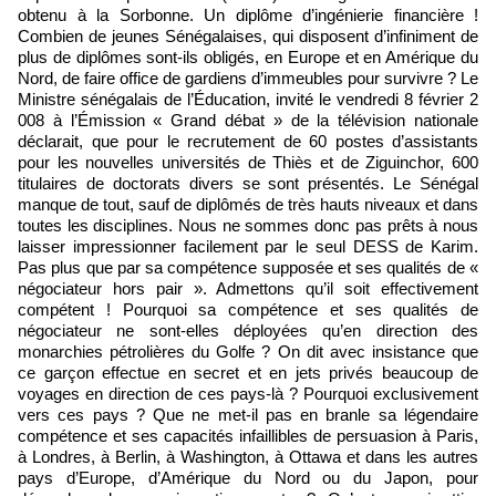
obtenu à la Sorbonne. Un diplôme d’ingénierie financière !
Combien de jeunes Sénégalaises, qui disposent d’infiniment de
plus de diplômes sont-ils obligés, en Europe et en Amérique du
Nord, de faire office de gardiens d’immeubles pour survivre ? Le
Ministre sénégalais de l’Éducation, invité le vendredi 8 février 2
008 à l’Émission « Grand débat » de la télévision nationale
déclarait, que pour le recrutement de 60 postes d’assistants
pour les nouvelles universités de Thiès et de Ziguinchor, 600
titulaires de doctorats divers se sont présentés. Le Sénégal
manque de tout, sauf de diplômés de très hauts niveaux et dans
toutes les disciplines. Nous ne sommes donc pas prêts à nous
laisser impressionner facilement par le seul DESS de Karim.
Pas plus que par sa compétence supposée et ses qualités de «
négociateur hors pair ». Admettons qu’il soit effectivement
compétent ! Pourquoi sa compétence et ses qualités de
négociateur ne sont-elles déployées qu’en direction des
monarchies pétrolières du Golfe ? On dit avec insistance que
ce garçon effectue en secret et en jets privés beaucoup de
voyages en direction de ces pays-là ? Pourquoi exclusivement
vers ces pays ? Que ne met-il pas en branle sa légendaire
compétence et ses capacités infaillibles de persuasion à Paris,
à Londres, à Berlin, à Washington, à Ottawa et dans les autres
pays d’Europe, d’Amérique du Nord ou du Japon, pour