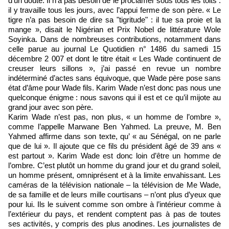
d’un doute. Il n’a pas besoin de le proclamer sous tous les toits :
il y travaille tous les jours, avec l’appui ferme de son père. « Le
tigre n’a pas besoin de dire sa "tigritude" : il tue sa proie et la
mange », disait le Nigérian et Prix Nobel de littérature Wole
Soyinka. Dans de nombreuses contributions, notamment dans
celle parue au journal Le Quotidien n° 1486 du samedi 15
décembre 2 007 et dont le titre était « Les Wade continuent de
creuser leurs sillons », j’ai passé en revue un nombre
indéterminé d’actes sans équivoque, que Wade père pose sans
état d’âme pour Wade fils. Karim Wade n’est donc pas nous une
quelconque énigme : nous savons qui il est et ce qu’il mijote au
grand jour avec son père.
Karim Wade n’est pas, non plus, « un homme de l’ombre »,
comme l’appelle Marwane Ben Yahmed. La preuve, M. Ben
Yahmed affirme dans son texte, qu’ « au Sénégal, on ne parle
que de lui ». Il ajoute que ce fils du président âgé de 39 ans «
est partout ». Karim Wade est donc loin d’être un homme de
l’ombre. C’est plutôt un homme du grand jour et du grand soleil,
un homme présent, omniprésent et à la limite envahissant. Les
caméras de la télévision nationale – la télévision de Me Wade,
de sa famille et de leurs mille courtisans – n’ont plus d’yeux que
pour lui. Ils le suivent comme son ombre à l’intérieur comme à
l’extérieur du pays, et rendent comptent pas à pas de toutes
ses activités, y compris des plus anodines. Les journalistes de