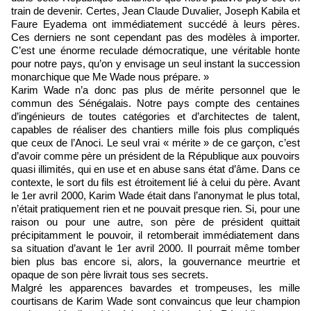
train de devenir. Certes, Jean Claude Duvalier, Joseph Kabila et
Faure Eyadema ont immédiatement succédé à leurs pères.
Ces derniers ne sont cependant pas des modèles à importer.
C’est une énorme reculade démocratique, une véritable honte
pour notre pays, qu’on y envisage un seul instant la succession
monarchique que Me Wade nous prépare. »
Karim Wade n’a donc pas plus de mérite personnel que le
commun des Sénégalais. Notre pays compte des centaines
d’ingénieurs de toutes catégories et d’architectes de talent,
capables de réaliser des chantiers mille fois plus compliqués
que ceux de l’Anoci. Le seul vrai « mérite » de ce garçon, c’est
d’avoir comme père un président de la République aux pouvoirs
quasi illimités, qui en use et en abuse sans état d’âme. Dans ce
contexte, le sort du fils est étroitement lié à celui du père. Avant
le 1er avril 2000, Karim Wade était dans l’anonymat le plus total,
n’était pratiquement rien et ne pouvait presque rien. Si, pour une
raison ou pour une autre, son père de président quittait
précipitamment le pouvoir, il retomberait immédiatement dans
sa situation d’avant le 1er avril 2000. Il pourrait même tomber
bien plus bas encore si, alors, la gouvernance meurtrie et
opaque de son père livrait tous ses secrets.
Malgré les apparences bavardes et trompeuses, les mille
courtisans de Karim Wade sont convaincus que leur champion