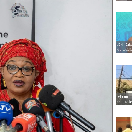
JOJ Daka
du COJOJ
Mbour : 
domicile 