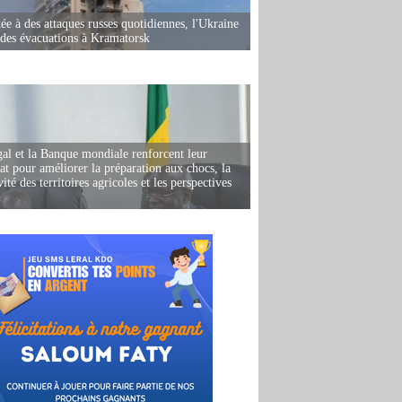
ée à des attaques russes quotidiennes, l'Ukraine
des évacuations à Kramatorsk
al et la Banque mondiale renforcent leur
iat pour améliorer la préparation aux chocs, la
ité des territoires agricoles et les perspectives
i