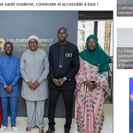
e santé moderne, connectée et accessible à tous !
Confront
ordonne 
Le Sénég
partenar
connectiv
d’emplo