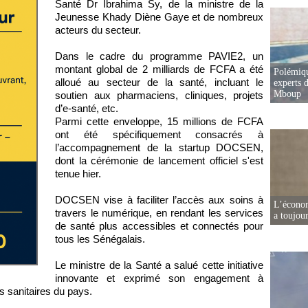
Santé Dr Ibrahima Sy, de la ministre de la
Jeunesse Khady Diène Gaye et de nombreux
acteurs du secteur.
Dans le cadre du programme PAVIE2, un
montant global de 2 milliards de FCFA a été
Polémiqu
alloué au secteur de la santé, incluant le
experts d
Mboup
soutien aux pharmaciens, cliniques, projets
d’e-santé, etc.
Parmi cette enveloppe, 15 millions de FCFA
ont été spécifiquement consacrés à
l’accompagnement de la startup DOCSEN,
dont la cérémonie de lancement officiel s'est
tenue hier.
DOCSEN vise à faciliter l’accès aux soins à
L’écono
travers le numérique, en rendant les services
a toujou
de santé plus accessibles et connectés pour
tous les Sénégalais.
Le ministre de la Santé a salué cette initiative
innovante et exprimé son engagement à
s sanitaires du pays.