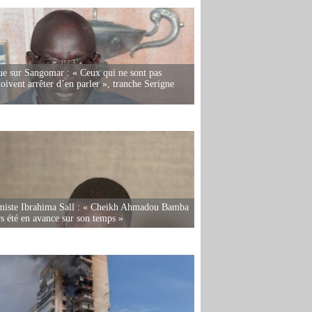
e sur Sangomar : « Ceux qui ne sont pas
oivent arrêter d’en parler », tranche Serigne
miste Ibrahima Sall : « Cheikh Ahmadou Bamba
rs été en avance sur son temps »