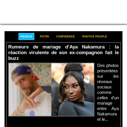
PEOPLE
POTIN
CONFIDENCE
PHOTOS PEOPLE
Rumeurs de mariage d’Aya Nakamura : la
réaction virulente de son ex-compagnon fait le
buzz
Des photos
présentées
sur les
réseaux
sociaux
comme
celles d'un
mariage
entre Aya
Nakamura
et le...