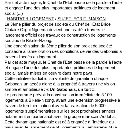
Par cet acte majeur, le Chef de l'Etat passe de la parole à l'acte
et engage l'une des plus importantes politiques de logement
social (...)
-
HABITAT & LOGEMENT
/
SUJET_ECRIT_MAISON
Le 3ème pilier du projet de société du Chef de l'Etat Brice
Clotaire Oligui Nguema devient une réalité à travers le
lancement officiel des travaux de construction de logements
sociaux de Bikélé-Nzong.
Une concrétisation du 3ème pilier de son projet de société
consacré à l'amélioration des conditions de vie des Gabonais à
travers l'accès au logement.
Par cet acte majeur, le Chef de l'Etat passe de la parole à l'acte
et engage l'une des plus importantes politiques de logement
social jamais mises en oeuvre dans notre pays.
Cette initiative traduit ici sa volonté de garantir à chaque
Gabonais un accès digne à la propriété à travers une vision
simple et ambitieuse : «
Un Gabonais, un toit
».
Le programme prévoit la construction immédiate de 3 100
logements à Bikélé-Nzong, avant une extension progressive à
travers le territoire national avec la réalisation de 5 000
logements supplémentaires sur les sept prochaines années,
notamment en partenariat avec le groupe marocain Addoha.
Cette dynamique nationale est déjà engagée à l'intérieur du
pays avec le lancement de 50 logements à Lambaréné, 50 à