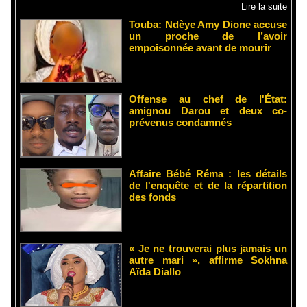
Lire la suite
Touba: Ndèye Amy Dione accuse
un proche de l’avoir
empoisonnée avant de mourir
Offense au chef de l'État:
amignou Darou et deux co-
prévenus condamnés
Affaire Bébé Réma : les détails
de l'enquête et de la répartition
des fonds
« Je ne trouverai plus jamais un
autre mari », affirme Sokhna
Aïda Diallo