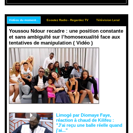
Vidéos du moment...
Ecoutez Radio - Regardez TV
Télévision Leral
Rep
Youssou Ndour recadre : une position constante
et sans ambiguïté sur l’homosexualité face aux
tentatives de manipulation ( Vidéo )
Face aux
interprétati
ons
malveillant
es et aux
tentatives
de
récupératio
n visant à
semer le
doute...
Limogé par Diomaye Faye,
réaction à chaud de Kilifeu :
"J'ai reçu une balle réelle quand
j'ai..."