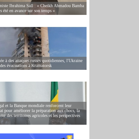
miste Ibrahima Sall : « Cheikh Ahmadou Bamba
rs été en avance sur son temps »
ée à des attaques russes quotidiennes, l'Ukraine
des évacuations à Kramatorsk
al et la Banque mondiale renforcent leur
iat pour améliorer la préparation aux chocs, la
ité des territoires agricoles et les perspectives
i