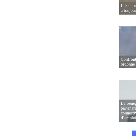
L’écono
a toujou
Confront
ordonne 
Le Sénég
partenar
connectiv
d’emplo