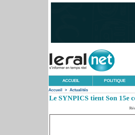
ACCUEIL
POLITIQUE
Accueil
>
Actualités
Le SYNPICS tient Son 15e c
Réd