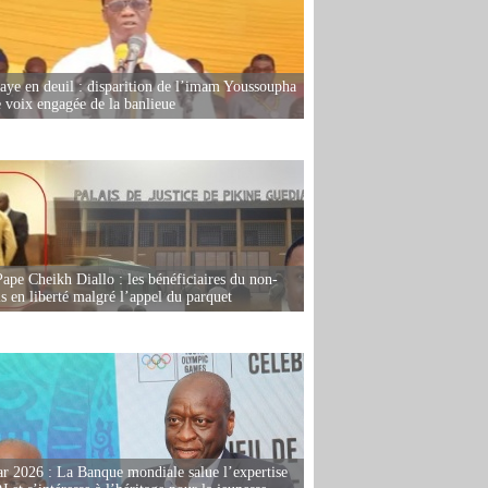
ye en deuil : disparition de l’imam Youssoupha
e voix engagée de la banlieue
Pape Cheikh Diallo : les bénéficiaires du non-
is en liberté malgré l’appel du parquet
r 2026 : La Banque mondiale salue l’expertise