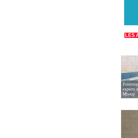
LES 
Polémiqu
experts d
Mboup