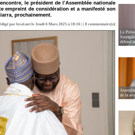
 rencontre, le président de l’Assemblée nationale
te empreint de considération et a manifesté son
Ziarra, prochainement.
édigé par leral.net le Jeudi 6 Mars 2025 à 10:16 | |
0
commentaire(s)|
Le Prési
Soumaré 
défend s
Assemblé
de la ses