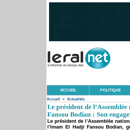
ACCUEIL
POLITIQUE
Accueil
>
Actualités
Le président de l’Assemblée 
Fansou Bodian : Son engage
Le président de l’Assemblée nation
l’Imam El Hadji Fansou Bodian, gu