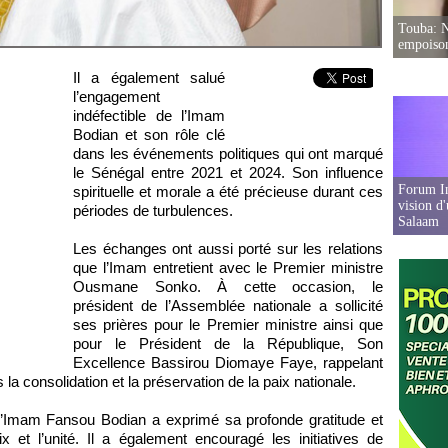
Touba: N
empoison
Il a également salué
l’engagement
indéfectible de l’Imam
Bodian et son rôle clé
dans les événements politiques qui ont marqué
le Sénégal entre 2021 et 2024. Son influence
Forum In
spirituelle et morale a été précieuse durant ces
vision d
périodes de turbulences.
Salaam
Les échanges ont aussi porté sur les relations
que l’Imam entretient avec le Premier ministre
Ousmane Sonko. À cette occasion, le
président de l’Assemblée nationale a sollicité
ses prières pour le Premier ministre ainsi que
pour le Président de la République, Son
Excellence Bassirou Diomaye Faye, rappelant
 la consolidation et la préservation de la paix nationale.
, l’Imam Fansou Bodian a exprimé sa profonde gratitude et
ix et l’unité. Il a également encouragé les initiatives de