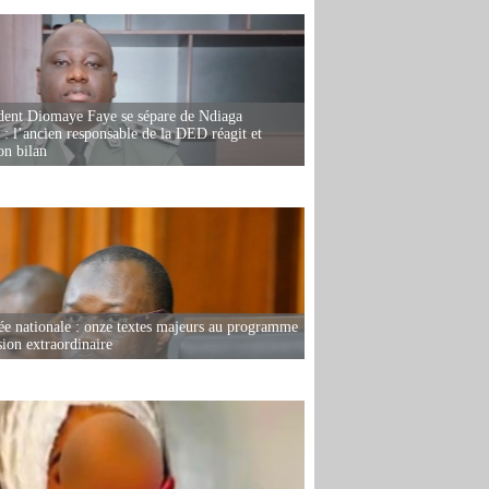
dent Diomaye Faye se sépare de Ndiaga
: l’ancien responsable de la DED réagit et
on bilan
e nationale : onze textes majeurs au programme
sion extraordinaire