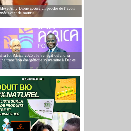
dèye Amy Dione accuse un proche de l’avoir
née avant de mourir
fra for Africa 2026 : le Sénégal défend sa
'une transition énergétique souveraine à Dar es