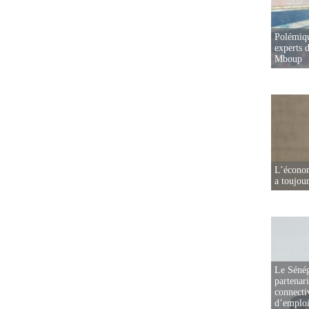
Polémiqu
experts d
Mboup
L’écono
a toujou
Le Sénég
partenar
connectiv
d’emplo