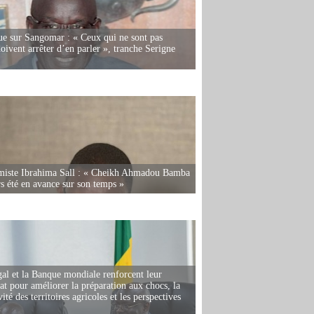
e sur Sangomar : « Ceux qui ne sont pas
oivent arrêter d’en parler », tranche Serigne
miste Ibrahima Sall : « Cheikh Ahmadou Bamba
rs été en avance sur son temps »
al et la Banque mondiale renforcent leur
iat pour améliorer la préparation aux chocs, la
ité des territoires agricoles et les perspectives
i