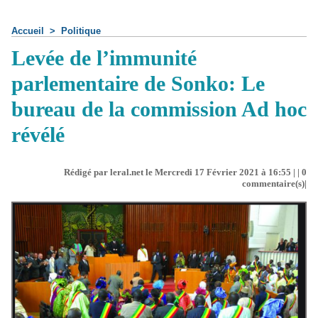
Accueil
>
Politique
Levée de l’immunité
parlementaire de Sonko: Le
bureau de la commission Ad hoc
révélé
Rédigé par leral.net le Mercredi 17 Février 2021 à 16:55 | |
0
commentaire(s)|