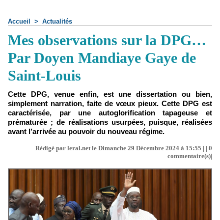
Accueil
>
Actualités
Mes observations sur la DPG…
Par Doyen Mandiaye Gaye de
Saint-Louis
Cette DPG, venue enfin, est une dissertation ou bien,
simplement narration, faite de vœux pieux. Cette DPG est
caractérisée, par une autoglorification tapageuse et
prématurée ; de réalisations usurpées, puisque, réalisées
avant l’arrivée au pouvoir du nouveau régime.
Rédigé par leral.net le Dimanche 29 Décembre 2024 à 15:55 | |
0
commentaire(s)|