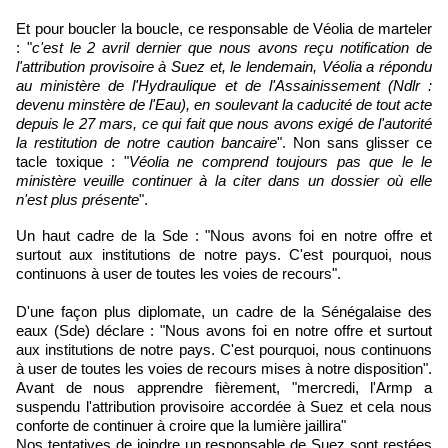
Et pour boucler la boucle, ce responsable de Véolia de marteler
: "
c'est le 2 avril dernier que nous avons reçu notification de
l'attribution provisoire à Suez et, le lendemain, Véolia a répondu
au ministère de l'Hydraulique et de l'Assainissement (Ndlr :
devenu minstère de l'Eau), en soulevant la caducité de tout acte
depuis le 27 mars, ce qui fait que nous avons exigé de l'autorité
la restitution de notre caution bancaire
". Non sans glisser ce
tacle toxique : "
Véolia ne comprend toujours pas que le le
ministère veuille continuer à la citer dans un dossier où elle
n'est plus présente
".
Un haut cadre de la Sde : "Nous avons foi en notre offre et
surtout aux institutions de notre pays. C'est pourquoi, nous
continuons à user de toutes les voies de recours".
D'une façon plus diplomate, un cadre de la Sénégalaise des
eaux (Sde) déclare : "Nous avons foi en notre offre et surtout
aux institutions de notre pays. C'est pourquoi, nous continuons
à user de toutes les voies de recours mises à notre disposition".
Avant de nous apprendre fièrement, "mercredi, l'Armp a
suspendu l'attribution provisoire accordée à Suez et cela nous
conforte de continuer à croire que la lumière jaillira"
Nos tentatives de joindre un responsable de Suez sont restées