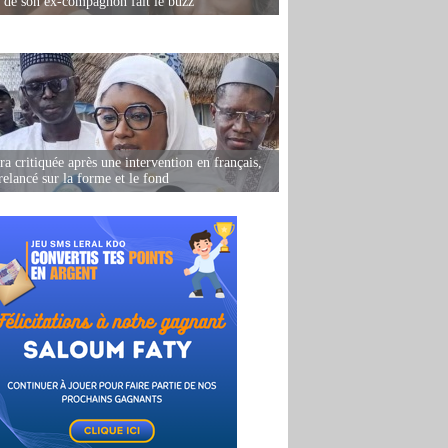
e de son ex-compagnon fait le buzz
 critiquée après une intervention en français,
relancé sur la forme et le fond