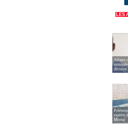
LES 
Affaire d
terminée
décisive
Polémiqu
experts d
Mboup