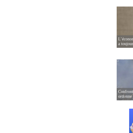
L’écono
a toujou
Confront
ordonne 