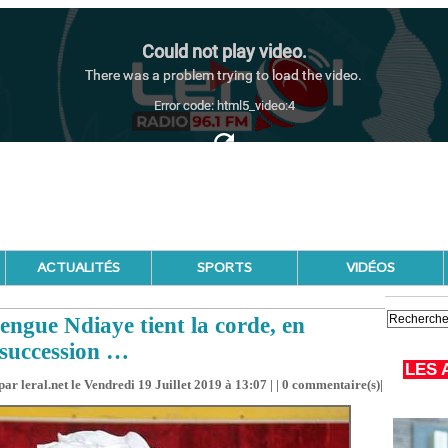
ACTUALITÉS
SPORTS
VIDÉOS
engue Ndiaye tient la corde, en
a succession …
LES 
ar leral.net le Vendredi 19 Juillet 2019 à 13:07 | |
0
commentaire(s)|