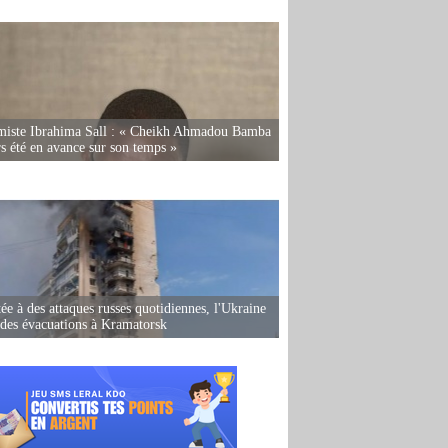
miste Ibrahima Sall : « Cheikh Ahmadou Bamba
rs été en avance sur son temps »
ée à des attaques russes quotidiennes, l'Ukraine
des évacuations à Kramatorsk