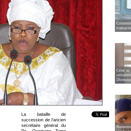
Contenti
transact
Crise au
certaines
Diomaye
La bataille de
succession de l’ancien
secrétaire général du
Rumeurs 
Ps, Ousmane Tanor