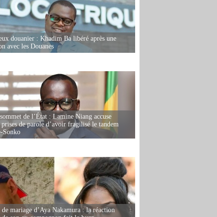
eux douanier : Khadim Ba libéré après une
ion avec les Douanes
 sommet de l’État : Lamine Niang accuse
 prises de parole d’avoir fragilisé le tandem
-Sonko
de mariage d’Aya Nakamura : la réaction