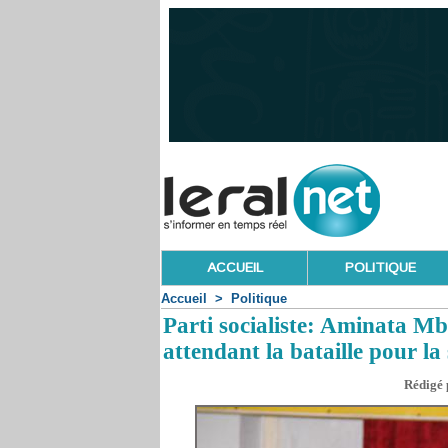
ACCUEIL
POLITIQUE
Accueil
>
Politique
Parti socialiste: Aminata Mb
attendant la bataille pour l
Rédigé p