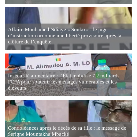
Affaire Mouhamed Ndiaye « Sonko » : le juge
d’instruction ordonne une liberté provisoire après la
clôture de l’enquête
Insécurité alimentaire : l’État mobilise 7,2 milliards
FCFA pour soutenir les ménages vulnérables et les
éleveurs
Condoléances après le décès de sa fille : le message de
Serigne Mountakha Mbacké