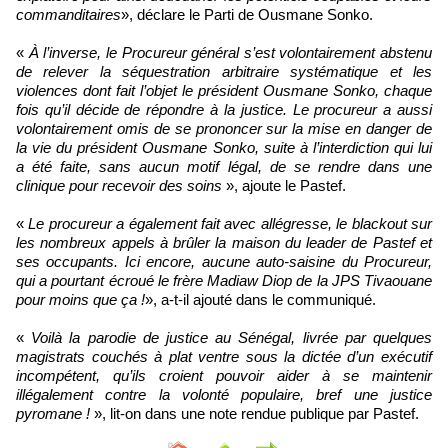
commanditaires
», déclare le Parti de Ousmane Sonko.
«
À l’inverse, le Procureur général s’est volontairement abstenu
de relever la séquestration arbitraire systématique et les
violences dont fait l’objet le président Ousmane Sonko, chaque
fois qu’il décide de répondre à la justice. Le procureur a aussi
volontairement omis de se prononcer sur la mise en danger de
la vie du président Ousmane Sonko, suite à l’interdiction qui lui
a été faite, sans aucun motif légal, de se rendre dans une
clinique pour recevoir des soins
», ajoute le Pastef.
«
Le procureur a également fait avec allégresse, le blackout sur
les nombreux appels à brûler la maison du leader de Pastef et
ses occupants. Ici encore, aucune auto-saisine du Procureur,
qui a pourtant écroué le frère Madiaw Diop de la JPS Tivaouane
pour moins que ça !
», a-t-il ajouté dans le communiqué.
«
Voilà la parodie de justice au Sénégal, livrée par quelques
magistrats couchés à plat ventre sous la dictée d’un exécutif
incompétent, qu’ils croient pouvoir aider à se maintenir
illégalement contre la volonté populaire, bref une justice
pyromane !
», lit-on dans une note rendue publique par Pastef.