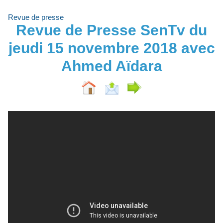
Revue de presse
Revue de Presse SenTv du
jeudi 15 novembre 2018 avec
Ahmed Aïdara