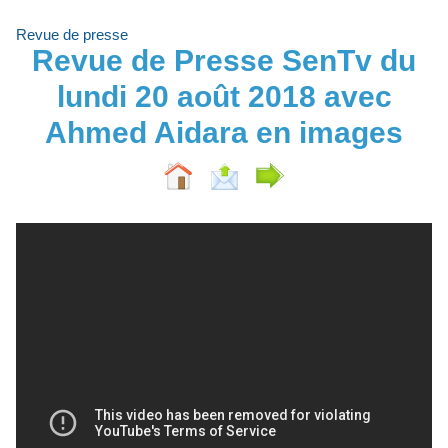
Revue de presse
Revue de Presse SenTv du
lundi 20 août 2018 avec
Ahmed Aidara en images