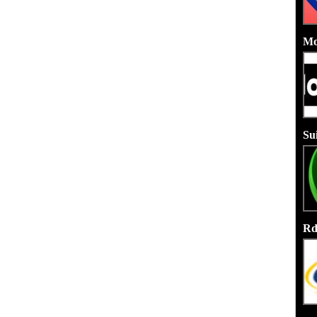
Mo
Su
Rd