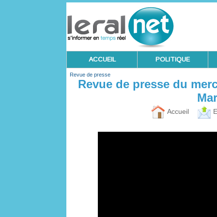
ACCUEIL
POLITIQUE
Revue de presse
Revue de presse du merc
Mar
Accueil
E