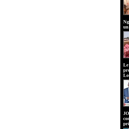
Ng
un
Le
pr
Lo
JO
co
pr