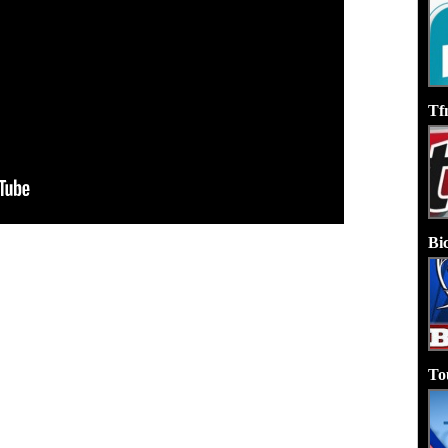
Tf
Bi
To