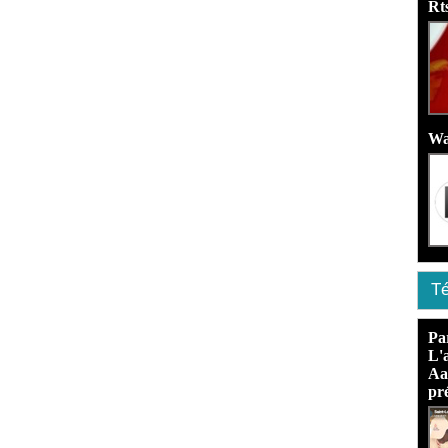
Rt
Wa
Té
Pa
L'
Aa
pré