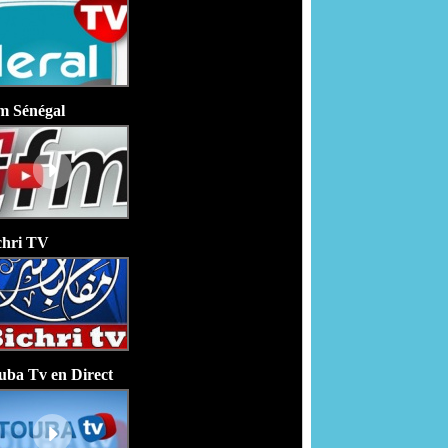
m Sénégal
chri TV
uba Tv en Direct