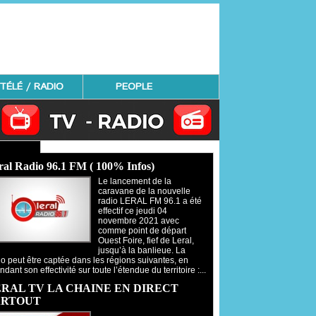
TÉLÉ / RADIO
PEOPLE
Radio - Regardez TV
ral Radio 96.1 FM ( 100% Infos)
Le lancement de la
caravane de la nouvelle
radio LERAL FM 96.1 a été
effectif ce jeudi 04
novembre 2021 avec
comme point de départ
Ouest Foire, fief de Leral,
jusqu’à la banlieue. La
io peut être captée dans les régions suivantes, en
ndant son effectivité sur toute l’étendue du territoire :...
RAL TV LA CHAINE EN DIRECT
ARTOUT