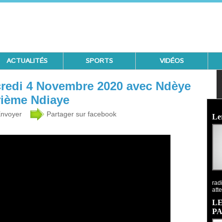
ACTUALITÉS
SPORTS
VIDÉOS
redi 4 Novembre 2020 avec Ndèye
ième Ndiaye
Ecoutez 
nvoyer
Partager sur facebook
Le
rad
atte
LE
P