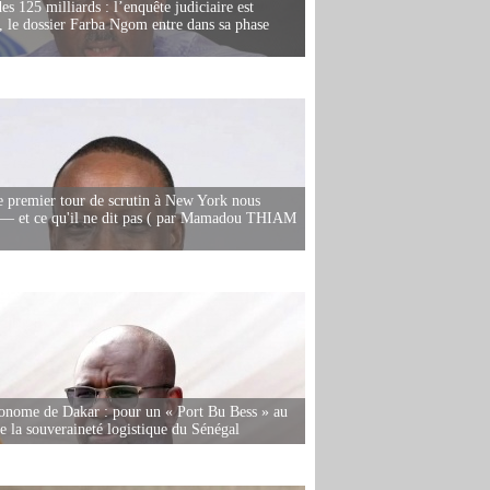
es 125 milliards : l’enquête judiciaire est
, le dossier Farba Ngom entre dans sa phase
e premier tour de scrutin à New York nous
— et ce qu'il ne dit pas ( par Mamadou THIAM
onome de Dakar : pour un « Port Bu Bess » au
de la souveraineté logistique du Sénégal