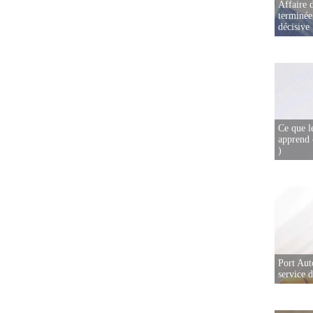
Affaire d
terminée
décisive
Ce que l
apprend 
)
Port Aut
service 