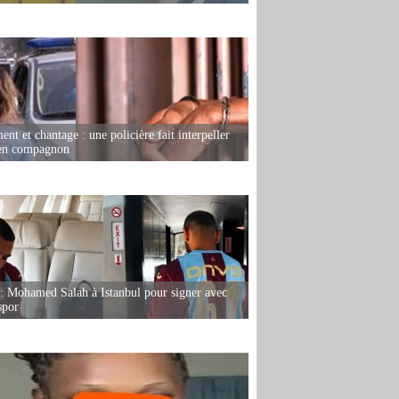
nt et chantage : une policière fait interpeller
ien compagnon
: Mohamed Salah à Istanbul pour signer avec
spor