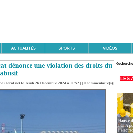
ACTUALITÉS
SPORTS
VIDÉOS
at dénonce une violation des droits du
 abusif
LES 
par leral.net le Jeudi 26 Décembre 2024 à 11:52 | |
0
commentaire(s)|
Hausse d
FCFA pou
l’électric