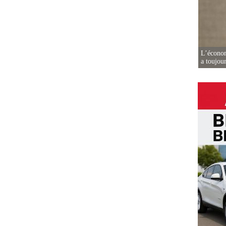
L’écono
a toujou