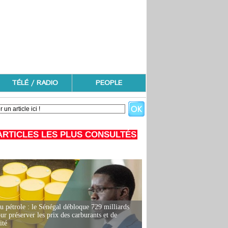
TÉLÉ / RADIO
PEOPLE
ARTICLES LES PLUS CONSULTÉS
u pétrole : le Sénégal débloque 729 milliards
r préserver les prix des carburants et de
ité