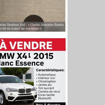
miste Ibrahima Sall : « Cheikh Ahmadou Bamba
rs été en avance sur son temps »