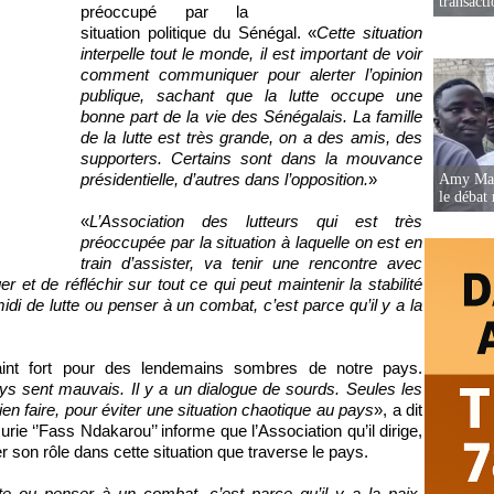
transact
préoccupé par la
situation politique du Sénégal. «
Cette situation
interpelle tout le monde, il est important de voir
comment communiquer pour alerter l’opinion
publique, sachant que la lutte occupe une
bonne part de la vie des Sénégalais. La famille
de la lutte est très grande, on a des amis, des
supporters. Certains sont dans la mouvance
présidentielle, d’autres dans l’opposition.
»
Amy Mara
le débat 
«
L’Association des lutteurs qui est très
préoccupée par la situation à laquelle on est en
train d’assister, va tenir une rencontre avec
er et de réfléchir sur tout ce qui peut maintenir la stabilité
di de lutte ou penser à un combat, c’est parce qu’il y a la
aint fort pour des lendemains sombres de notre pays.
ys sent mauvais. Il y a un dialogue de sourds. Seules les
en faire, pour éviter une situation chaotique au pays
», a dit
urie ‘’Fass Ndakarou’’ informe que l’Association qu’il dirige,
er son rôle dans cette situation que traverse le pays.
te ou penser à un combat, c’est parce qu’il y a la paix.