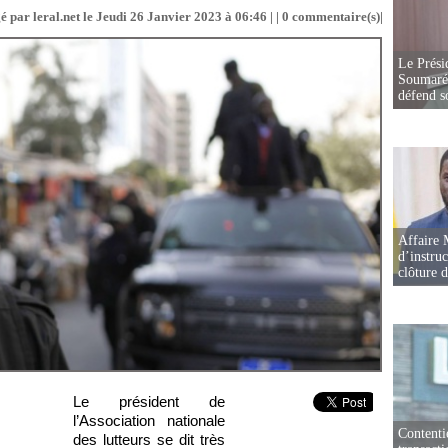
é par leral.net le Jeudi 26 Janvier 2023 à 06:46 | |
0
commentaire(s)|
Le Prési
Soumaré 
défend s
Affaire 
d’instruc
clôture 
Le président de
l’Association nationale
Contenti
des lutteurs se dit très