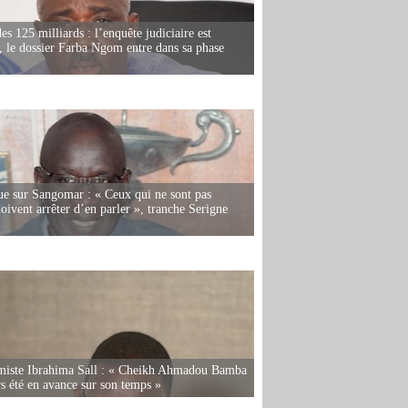
es 125 milliards : l’enquête judiciaire est
, le dossier Farba Ngom entre dans sa phase
e sur Sangomar : « Ceux qui ne sont pas
oivent arrêter d’en parler », tranche Serigne
miste Ibrahima Sall : « Cheikh Ahmadou Bamba
rs été en avance sur son temps »