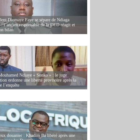
dent Diomaye Faye se sépare de Ndiaga
: l’ancien responsable de la DED réagit et
on bilan
Mouhamed Ndiaye « Sonko » : le juge
tion ordonne une liberté provisoire après la
de l’enquête
eux douanier : Khadim Ba libéré après une