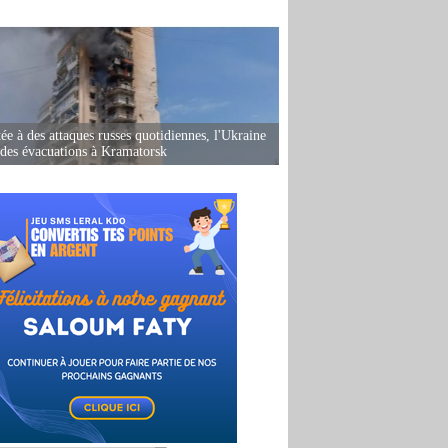
ée à des attaques russes quotidiennes, l'Ukraine
des évacuations à Kramatorsk