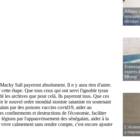
Affaire d
terminée
décisive
Polémiqu
experts d
Mboup
L’écono
a toujou