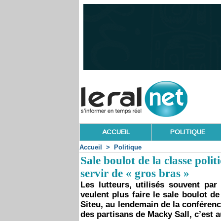
ACCUEIL
POLITIQUE
Accueil
>
Politique
Sale boulot de la classe polit
servir de « gros bras »
Les lutteurs, utilisés souvent par 
veulent plus faire le sale boulot d
Siteu, au lendemain de la conféren
des partisans de Macky Sall, c’est 