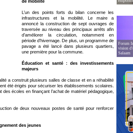
empoison
de mobilité
L’un des points forts du bilan concerne les
infrastructures et la mobilité. Le maire a
annoncé la construction de sept ouvrages de
traversée au niveau des principaux arrêts afin
d’améliorer la circulation, notamment en
période d’hivernage. De plus, un programme de
Forum In
pavage a été lancé dans plusieurs quartiers,
vision d
une première pour la commune.
Salaam
Éducation et santé : des investissements
majeurs
ité a construit plusieurs salles de classe et en a réhabilité
nt été érigés pour sécuriser les établissements scolaires.
t des écoles en finançant l’achat de matériel pédagogique,
uction de deux nouveaux postes de santé pour renforcer
gnement des jeunes