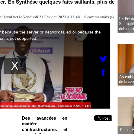
r. En Synthèse quelques faits saillants, plus de
r leral.net le Vendredi 21 Février 2025 à 15:48 | |
0
commentaire(s)|
Le Prési
Soumaré 
défend s
Assemblé
de la ses
Des avancées en
matière
d’infrastructures et
Touba: N