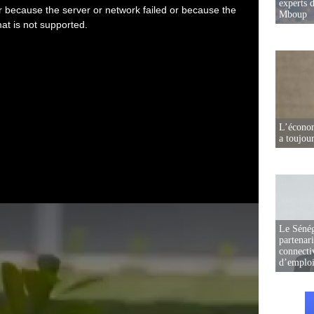
experts d
Mboup
L’écono
a toujou
Le Sénég
partenar
connectiv
d’emplo