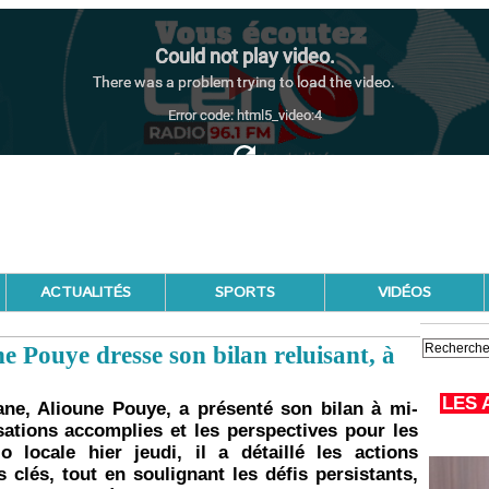
ACTUALITÉS
SPORTS
VIDÉOS
e Pouye dresse son bilan reluisant, à
LES 
ne, Alioune Pouye, a présenté son bilan à mi-
sations accomplies et les perspectives pour les
o locale hier jeudi, il a détaillé les actions
 clés, tout en soulignant les défis persistants,