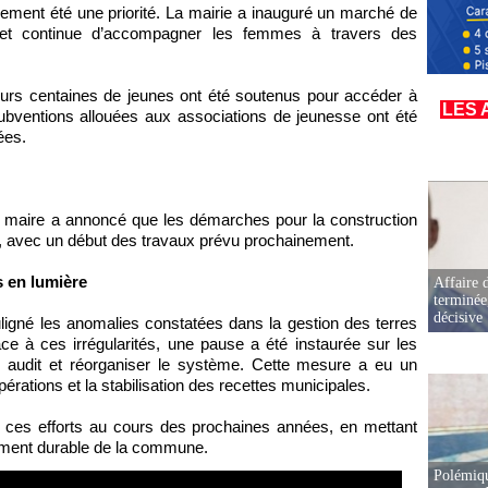
ment été une priorité. La mairie a inauguré un marché de
e et continue d’accompagner les femmes à travers des
ieurs centaines de jeunes ont été soutenus pour accéder à
LES 
subventions allouées aux associations de jeunesse ont été
ées.
 le maire a annoncé que les démarches pour la construction
es, avec un début des travaux prévu prochainement.
s en lumière
Affaire d
terminée
décisive
ligné les anomalies constatées dans la gestion des terres
e à ces irrégularités, une pause a été instaurée sur les
n audit et réorganiser le système. Cette mesure a eu un
opérations et la stabilisation des recettes municipales.
 ces efforts au cours des prochaines années, en mettant
pement durable de la commune.
Polémiqu