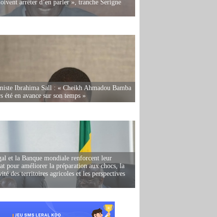
oivent arrêter d’en parler », tranche Serigne
miste Ibrahima Sall : « Cheikh Ahmadou Bamba
rs été en avance sur son temps »
al et la Banque mondiale renforcent leur
iat pour améliorer la préparation aux chocs, la
ité des territoires agricoles et les perspectives
i