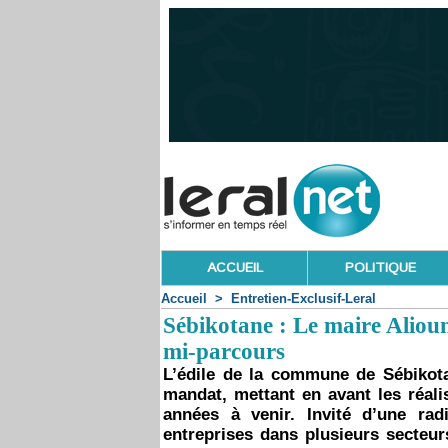
ACCUEIL
POLITIQUE
Accueil
>
Entretien-Exclusif-Leral
Sébikotane : Le maire Alioun
mi-parcours
L’édile de la commune de Sébikota
mandat, mettant en avant les réali
années à venir. Invité d’une radi
entreprises dans plusieurs secteurs