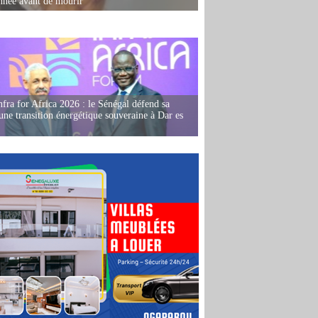
née avant de mourir
fra for Africa 2026 : le Sénégal défend sa
'une transition énergétique souveraine à Dar es