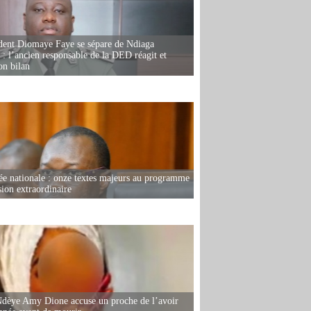
dent Diomaye Faye se sépare de Ndiaga
: l’ancien responsable de la DED réagit et
on bilan
e nationale : onze textes majeurs au programme
sion extraordinaire
dèye Amy Dione accuse un proche de l’avoir