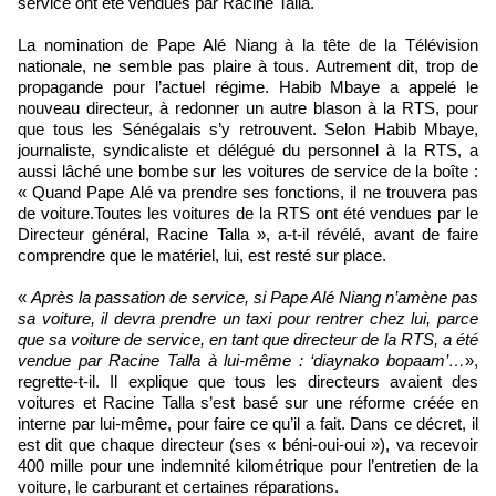
service ont été vendues par Racine Talla.
La nomination de Pape Alé Niang à la tête de la Télévision
nationale, ne semble pas plaire à tous. Autrement dit, trop de
propagande pour l’actuel régime. Habib Mbaye a appelé le
nouveau directeur, à redonner un autre blason à la RTS, pour
que tous les Sénégalais s’y retrouvent. Selon Habib Mbaye,
journaliste, syndicaliste et délégué du personnel à la RTS, a
aussi lâché une bombe sur les voitures de service de la boîte :
« Quand Pape Alé va prendre ses fonctions, il ne trouvera pas
de voiture.Toutes les voitures de la RTS ont été vendues par le
Directeur général, Racine Talla », a-t-il révélé, avant de faire
comprendre que le matériel, lui, est resté sur place.
«
Après la passation de service, si Pape Alé Niang n’amène pas
sa voiture, il devra prendre un taxi pour rentrer chez lui, parce
que sa voiture de service, en tant que directeur de la RTS, a été
vendue par Racine Talla à lui-même : ‘diaynako bopaam’…
»,
regrette-t-il. Il explique que tous les directeurs avaient des
voitures et Racine Talla s’est basé sur une réforme créée en
interne par lui-même, pour faire ce qu’il a fait. Dans ce décret, il
est dit que chaque directeur (ses « béni-oui-oui »), va recevoir
400 mille pour une indemnité kilométrique pour l’entretien de la
voiture, le carburant et certaines réparations.