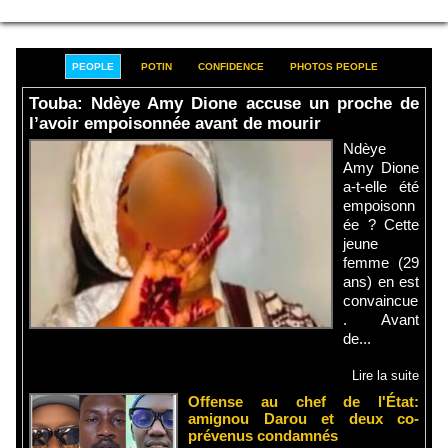
PEOPLE
POTIN
CONFIDENCE
PHOTOS PEOPLE
Touba: Ndèye Amy Dione accuse un proche de
l’avoir empoisonnée avant de mourir
Ndèye
Amy Dione
a-t-elle été
empoisonn
ée ? Cette
jeune
femme (29
ans) en est
convaincue
. Avant
de...
Lire la suite
Offense au chef de l'État:
amignou Darou et deux co-
prévenus condamnés