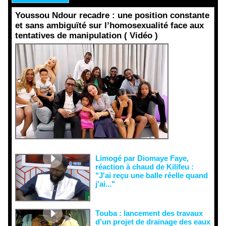
Youssou Ndour recadre : une position constante
et sans ambiguïté sur l’homosexualité face aux
tentatives de manipulation ( Vidéo )
Face aux
interprétati
ons
malveillant
es et aux
tentatives
de
récupératio
n visant à
semer le
doute...
Limogé par Diomaye Faye,
réaction à chaud de Kilifeu :
"J'ai reçu une balle réelle quand
j'ai..."
Touba : lancement des travaux
d’un projet de drainage des eaux