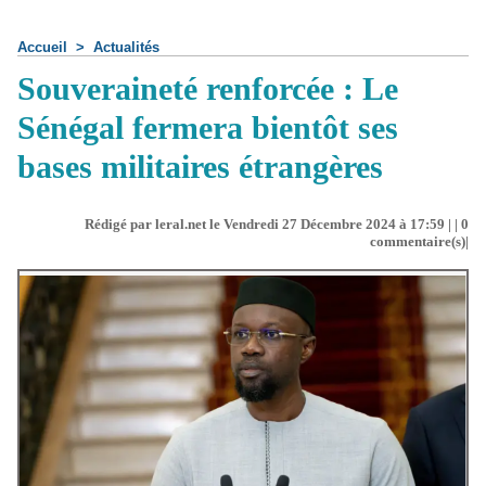
Accueil
>
Actualités
Souveraineté renforcée : Le
Sénégal fermera bientôt ses
bases militaires étrangères
Rédigé par leral.net le Vendredi 27 Décembre 2024 à 17:59 | |
0
commentaire(s)|