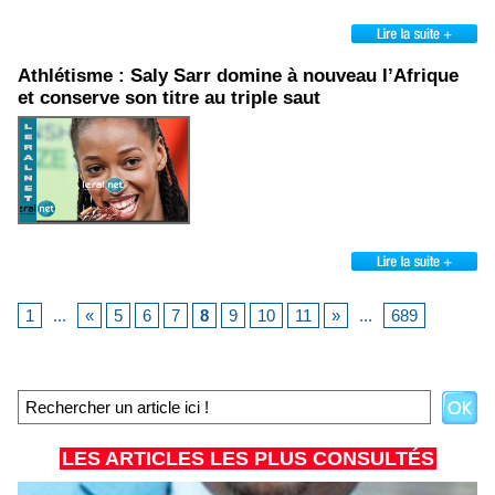
Athlétisme : Saly Sarr domine à nouveau l’Afrique
et conserve son titre au triple saut
1
...
«
5
6
7
8
9
10
11
»
...
689
LES ARTICLES LES PLUS CONSULTÉS