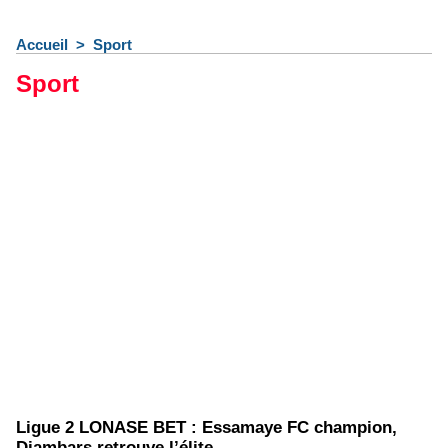
Accueil
>
Sport
Sport
Ligue 2 LONASE BET : Essamaye FC champion,
Diambars retrouve l’élite