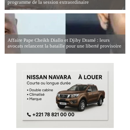
programme de la session extraordinaire
Affaire Pape Cheikh Diallo et Djiby Dramé : leurs
avocats relancent la bataille pour une liberté provisoire