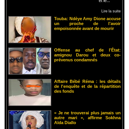
et le...
Lire la suite
Touba: Ndèye Amy Dione accuse
un proche de l’avoir
empoisonnée avant de mourir
Offense au chef de l'État:
amignou Darou et deux co-
prévenus condamnés
Affaire Bébé Réma : les détails
de l'enquête et de la répartition
des fonds
« Je ne trouverai plus jamais un
autre mari », affirme Sokhna
Aïda Diallo