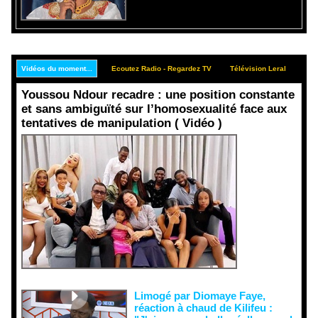
Vidéos du moment...
Ecoutez Radio - Regardez TV
Télévision Leral
Rep
Youssou Ndour recadre : une position constante
et sans ambiguïté sur l’homosexualité face aux
tentatives de manipulation ( Vidéo )
Face aux
interprétati
ons
malveillant
es et aux
tentatives
de
récupératio
n visant à
semer le
doute...
Limogé par Diomaye Faye,
réaction à chaud de Kilifeu :