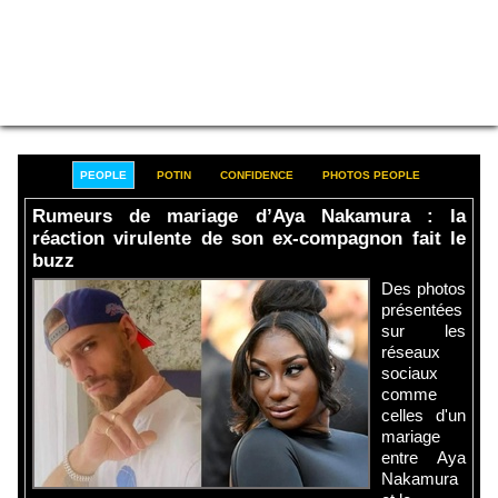
PEOPLE
POTIN
CONFIDENCE
PHOTOS PEOPLE
Rumeurs de mariage d’Aya Nakamura : la
réaction virulente de son ex-compagnon fait le
buzz
Des photos
présentées
sur les
réseaux
sociaux
comme
celles d'un
mariage
entre Aya
Nakamura