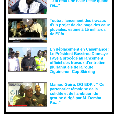
"J'ai reçu une balle réelle quand
j'ai..."
Touba : lancement des travaux
d’un projet de drainage des eaux
pluviales, estimé à 15 milliards
de FCfa ‎
En déplacement en Casamance :
Le Président Bassirou Diomaye
Faye a procédé au lancement
officiel des travaux d’entretien
pluriannuels de la route
Ziguinchor–Cap Skirring
Mamou Guiro, DG EDK : “ Ce
partenariat témoigne de la
solidité et de l’ambition du
groupe dirigé par M. Demba
Ka…”