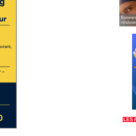
Rumeurs 
virulent
LES 