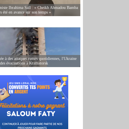
miste Ibrahima Sall : « Cheikh Ahmadou Bamba
rs été en avance sur son temps »
ée à des attaques russes quotidiennes, l'Ukraine
des évacuations à Kramatorsk