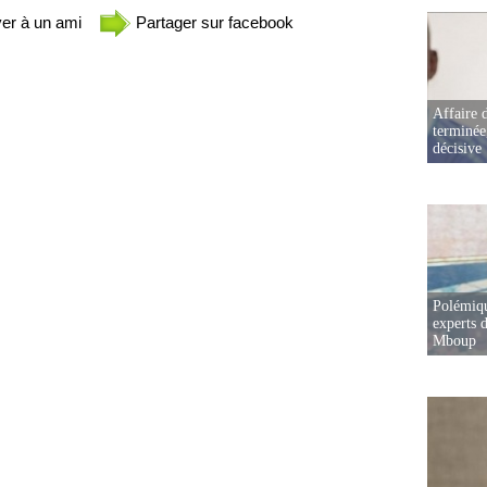
er à un ami
Partager sur facebook
Affaire d
terminée
décisive
Polémiqu
experts d
Mboup