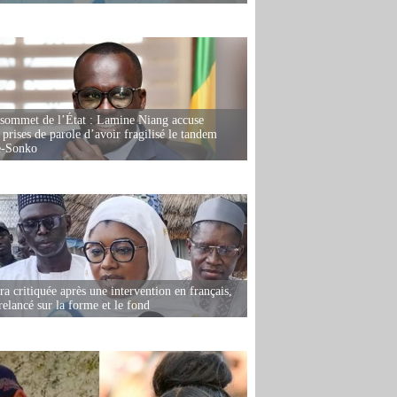
 sommet de l’État : Lamine Niang accuse
 prises de parole d’avoir fragilisé le tandem
-Sonko
 critiquée après une intervention en français,
relancé sur la forme et le fond