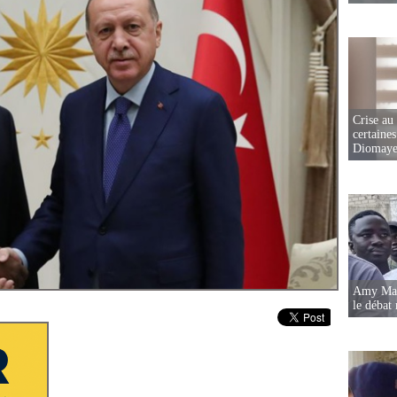
Crise au
certaines
Diomaye
Amy Mara
le débat 