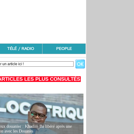
TÉLÉ / RADIO
PEOPLE
ARTICLES LES PLUS CONSULTÉS
eux douanier : Khadim Ba libéré après une
ion avec les Douanes