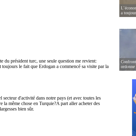
L’écono
a toujou
Confront
ordonne 