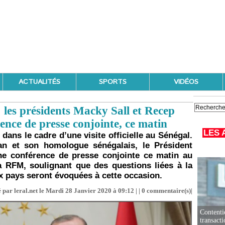
ACTUALITÉS
SPORTS
VIDÉOS
 : les présidents Macky Sall et Recep
nce de presse conjointe, ce matin
LES 
 dans le cadre d’une visite officielle au Sénégal.
an et son homologue sénégalais, le Président
une conférence de presse conjointe ce matin au
a RFM, soulignant que des questions liées à la
ux pays seront évoquées à cette occasion.
 par leral.net le Mardi 28 Janvier 2020 à 09:12 | |
0
commentaire(s)|
Contenti
transact