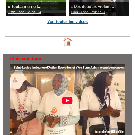
« Touba mérite l...
« Des députés violent...
3 min 1 sec
- Vues : 24
1 min 11 sec
- Vues : 21
Voir toutes les vidéos
Télévision Leral