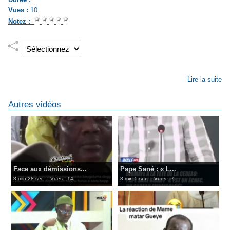
Vues :
10
Notez :
Lire la suite
Autres vidéos
Face aux démissions...
Pape Sané : « L...
3 min 28 sec
- Vues : 14
3 min 5 sec
- Vues : 7