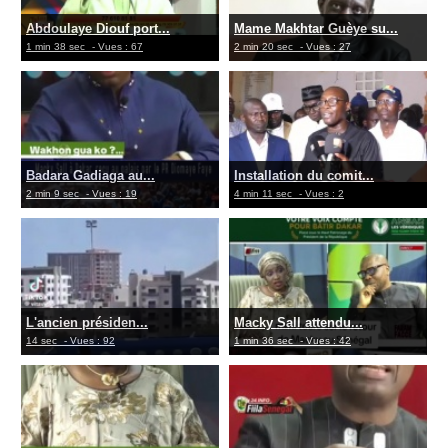
Abdoulaye Diouf port...
Mame Makhtar Guèye su...
1 min 38 sec
- Vues : 67
2 min 20 sec
- Vues : 27
Badara Gadiaga au...
Installation du comit...
2 min 9 sec
- Vues : 19
4 min 11 sec
- Vues : 2
L'ancien présiden...
Macky Sall attendu...
14 sec
- Vues : 92
1 min 36 sec
- Vues : 42