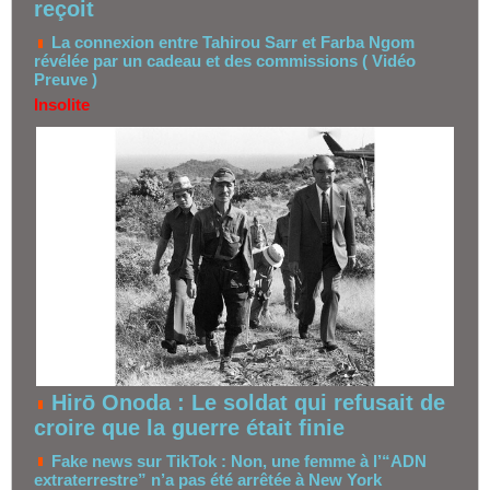
reçoit
La connexion entre Tahirou Sarr et Farba Ngom
révélée par un cadeau et des commissions ( Vidéo
Preuve )
Insolite
Hirō Onoda : Le soldat qui refusait de
croire que la guerre était finie
Fake news sur TikTok : Non, une femme à l’“ADN
extraterrestre” n’a pas été arrêtée à New York