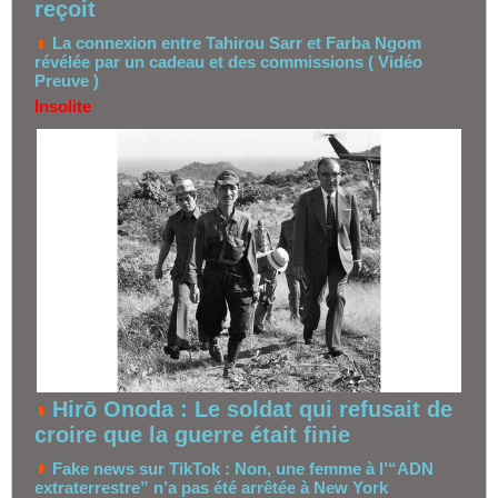
reçoit
La connexion entre Tahirou Sarr et Farba Ngom
révélée par un cadeau et des commissions ( Vidéo
Preuve )
Insolite
Hirō Onoda : Le soldat qui refusait de
croire que la guerre était finie
Fake news sur TikTok : Non, une femme à l’“ADN
extraterrestre” n’a pas été arrêtée à New York