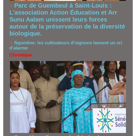
Parc de Guembeul à Saint-Louis :
L'association Action Éducation et Arr
Sunu Aalam unissent leurs forces
autour de la préservation de la diversité
biologique.
Ngomène: les cultivateurs d'oignons lancent un cri
d'alarme
Chronique