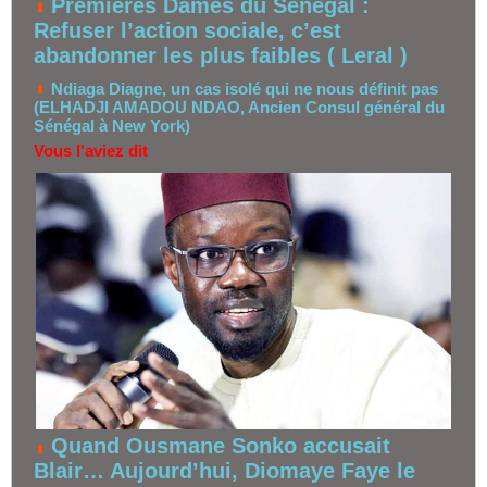
Premières Dames du Sénégal :
Refuser l’action sociale, c’est
abandonner les plus faibles ( Leral )
Ndiaga Diagne, un cas isolé qui ne nous définit pas
(ELHADJI AMADOU NDAO, Ancien Consul général du
Sénégal à New York)
Vous l'aviez dit
Quand Ousmane Sonko accusait
Blair… Aujourd’hui, Diomaye Faye le