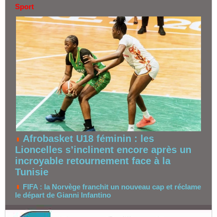
Sport
Afrobasket U18 féminin : les
Lioncelles s’inclinent encore après un
incroyable retournement face à la
Tunisie
FIFA : la Norvège franchit un nouveau cap et réclame
le départ de Gianni Infantino