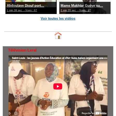
Abdoulaye Diouf port...
Mame Makhtar Guèye su...
1 min 38 sec
- Vues : 67
2 min 20 sec
- Vues : 27
Voir toutes les vidéos
Télévision Leral