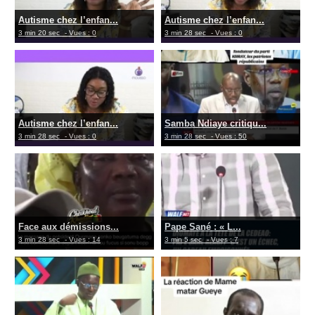
Autisme chez l’enfan...
Autisme chez l’enfan...
3 min 20 sec
- Vues : 0
3 min 28 sec
- Vues : 0
Autisme chez l’enfan...
Samba Ndiaye critiqu...
3 min 28 sec
- Vues : 0
3 min 28 sec
- Vues : 50
Face aux démissions...
Pape Sané : « L...
3 min 28 sec
- Vues : 14
3 min 5 sec
- Vues : 7