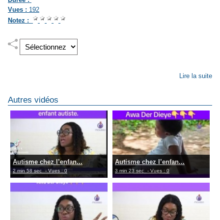
Vues :
192
Notez :
Lire la suite
Autres vidéos
Autisme chez l’enfan...
Autisme chez l’enfan...
2 min 58 sec
- Vues : 0
3 min 23 sec
- Vues : 0