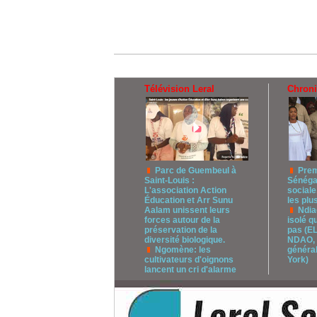
Télévision Leral
Chron
Parc de Guembeul à
Prem
Saint-Louis :
Sénégal
L'association Action
sociale
Éducation et Arr Sunu
les plus
Aalam unissent leurs
Ndia
forces autour de la
isolé q
préservation de la
pas (
diversité biologique.
NDAO, 
Ngomène: les
généra
cultivateurs d'oignons
York)
lancent un cri d'alarme