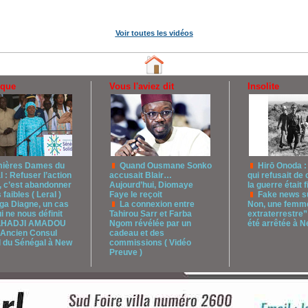
Voir toutes les vidéos
ique
Vous l'aviez dit
Insolite
ières Dames du
Quand Ousmane Sonko
Hirō Onoda :
 : Refuser l’action
accusait Blair…
qui refusait de 
, c’est abandonner
Aujourd’hui, Diomaye
la guerre était f
 faibles ( Leral )
Faye le reçoit
Fake news su
ga Diagne, un cas
La connexion entre
Non, une femme
ui ne nous définit
Tahirou Sarr et Farba
extraterrestre”
ELHADJI AMADOU
Ngom révélée par un
été arrêtée à 
Ancien Consul
cadeau et des
l du Sénégal à New
commissions ( Vidéo
Preuve )