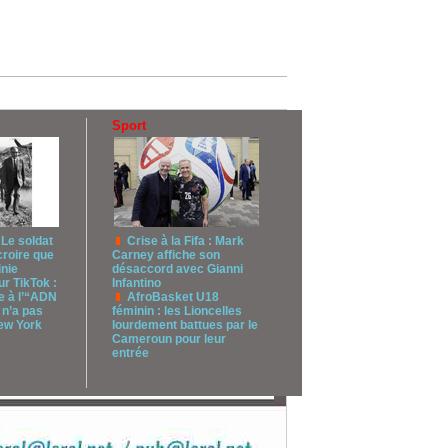
Sport
 Le soldat
Crise à la Fifa : Mark
croire que
Carney affiche son
inie
désaccord avec Gianni
r TikTok :
Infantino
 à l’“ADN
AfroBasket U18
 n’a pas
féminin : les Lioncelles
New York
lourdement battues par le
Cameroun pour leur
entrée