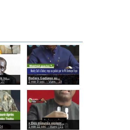
 su...
Badara Gadiaga au...
: 27
2 min 9 sec
- Vues : 19
« Des députés violent...
24
1 min 11 sec
- Vues : 21