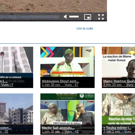
Lire la suite
« L...
Abdoulaye Diouf port...
Mame Makhtar Guèye
 Vues : 7
1 min 38 sec
- Vues : 67
2 min 20 sec
- Vues 
siden...
Macky Sall attendu...
« Touba mérite l...
s : 92
1 min 36 sec
- Vues : 42
3 min 1 sec
- Vues : 