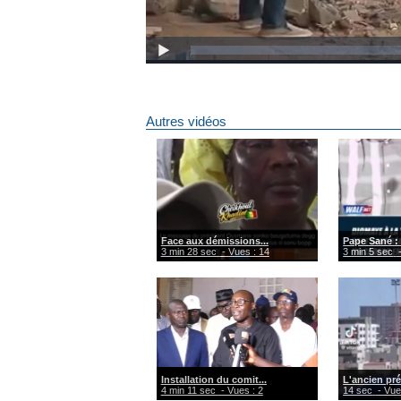
Autres vidéos
Face aux démissions...
Pape Sané : 
3 min 28 sec
- Vues : 14
3 min 5 sec
-
Installation du comit...
L'ancien pré
4 min 11 sec
- Vues : 2
14 sec
- Vue