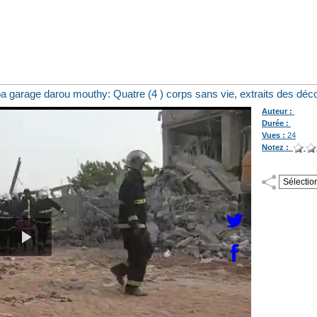
a garage darou mouthy: Quatre (4 ) corps sans vie, extraits des dé
Auteur :
Durée :
Vues :
24
Notez :