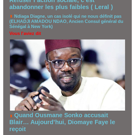
abandonner les plus faibles ( Leral )
Ndiaga Diagne, un cas isolé qui ne nous définit pas
(ELHADJI AMADOU NDAO, Ancien Consul général du
Sénégal à New York)
Vous l'aviez dit
Quand Ousmane Sonko accusait
Blair… Aujourd’hui, Diomaye Faye le
reçoit