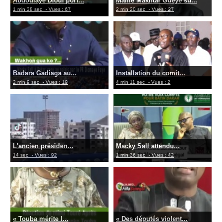
Abdoulaye Diouf port...
Mame Makhtar Guèye su...
1 min 38 sec
- Vues : 67
2 min 20 sec
- Vues : 27
Badara Gadiaga au...
Installation du comit...
2 min 9 sec
- Vues : 19
4 min 11 sec
- Vues : 2
L'ancien présiden...
Macky Sall attendu...
14 sec
- Vues : 92
1 min 36 sec
- Vues : 42
« Touba mérite l...
« Des députés violent...