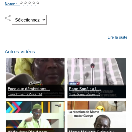
Notez :
Lire la suite
Autres vidéos
Face aux démissions...
Pape Sané : « L...
3 min 28 sec
- Vues : 14
3 min 5 sec
- Vues : 7