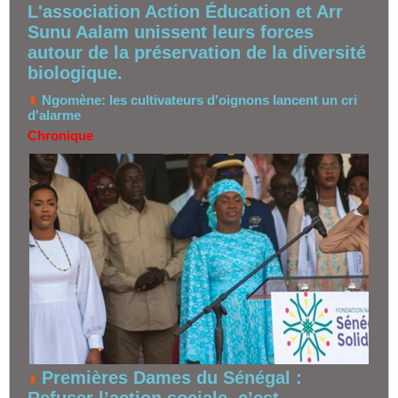
L'association Action Éducation et Arr
Sunu Aalam unissent leurs forces
autour de la préservation de la diversité
biologique.
Ngomène: les cultivateurs d'oignons lancent un cri
d'alarme
Chronique
Premières Dames du Sénégal :
Refuser l’action sociale, c’est