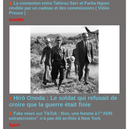
La connexion entre Tahirou Sarr et Farba Ngom
révélée par un cadeau et des commissions ( Vidéo
Preuve )
Insolite
Hirō Onoda : Le soldat qui refusait de
croire que la guerre était finie
Fake news sur TikTok : Non, une femme à l’“ADN
extraterrestre” n’a pas été arrêtée à New York
Sport