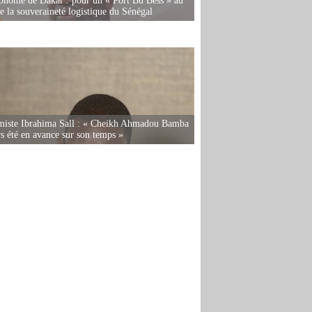
onome de Dakar : pour un « Port Bu Bess » au
de la souveraineté logistique du Sénégal
miste Ibrahima Sall : « Cheikh Ahmadou Bamba
rs été en avance sur son temps »