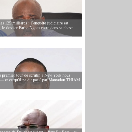
es 125 milliards : l’enquête judiciaire est
, le dossier Farba Ngom entre dans sa phase
e premier tour de scrutin à New York nous
— et ce qu'il ne dit pas ( par Mamadou THIAM