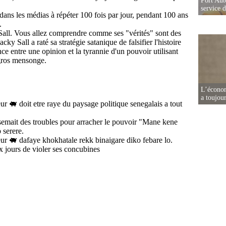
Port Aut
service 
L’écono
a toujou