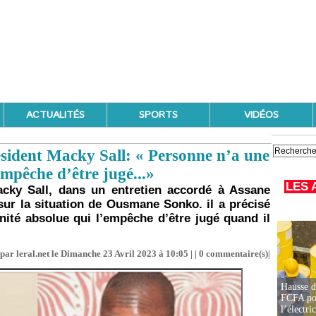
ACTUALITÉS
SPORTS
VIDÉOS
sident Macky Sall: « Personne n’a une
mpêche d’être jugé...»
LES 
acky Sall, dans un entretien accordé à Assane
sur la situation de Ousmane Sonko. il a précisé
ité absolue qui l’empêche d’être jugé quand il
par leral.net le Dimanche 23 Avril 2023 à 10:05 | |
0
commentaire(s)|
Hausse d
FCFA pou
l’électric