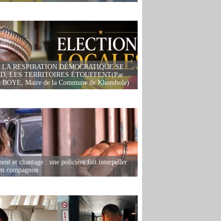
 LA RESPIRATION DÉMOCRATIQUE SE
D, LES TERRITOIRES ÉTOUFFENT(Par
 BOYE, Maire de la Commune de Khombole)
nt et chantage : une policière fait interpeller
ien compagnon