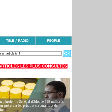
TÉLÉ / RADIO
PEOPLE
ARTICLES LES PLUS CONSULTÉS
u pétrole : le Sénégal débloque 729 milliards
r préserver les prix des carburants et de
ité