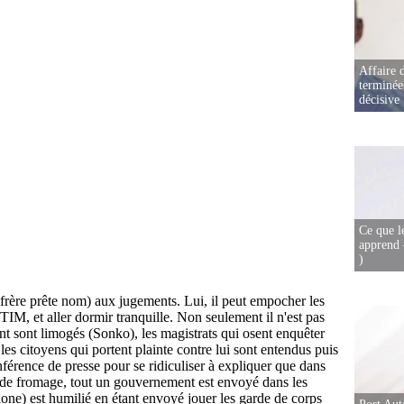
Affaire d
terminée
décisive
Ce que l
apprend 
)