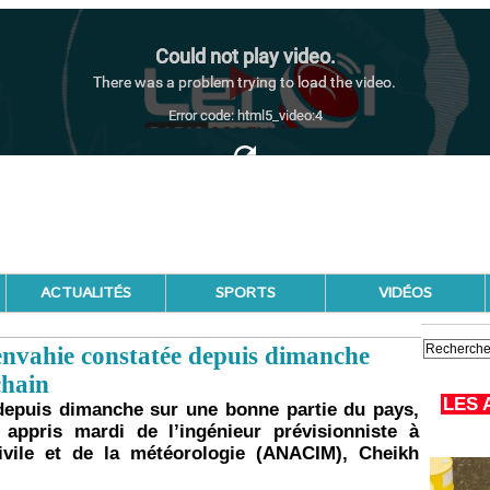
ACTUALITÉS
SPORTS
VIDÉOS
 envahie constatée depuis dimanche
chain
LES 
depuis dimanche sur une bonne partie du pays,
n appris mardi de l’ingénieur prévisionniste à
civile et de la météorologie (ANACIM), Cheikh