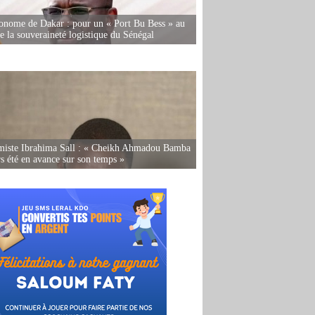
onome de Dakar : pour un « Port Bu Bess » au
de la souveraineté logistique du Sénégal
miste Ibrahima Sall : « Cheikh Ahmadou Bamba
rs été en avance sur son temps »