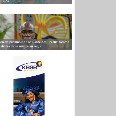
France
ion de patrimoine : le Garde des Sceaux somme
dataires de se mettre en règle