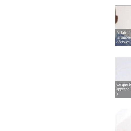
Affaire d
terminée
décisive
Ce que l
apprend 
)