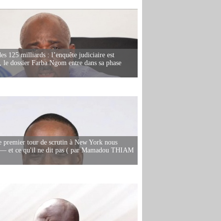
es 125 milliards : l’enquête judiciaire est
, le dossier Farba Ngom entre dans sa phase
e premier tour de scrutin à New York nous
— et ce qu'il ne dit pas ( par Mamadou THIAM