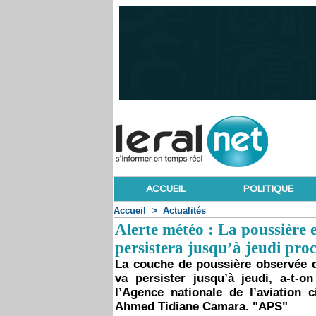
ACCUEIL
POLITIQUE
Accueil
>
Actualités
Alerte météo : La poussière
persistera jusqu’à jeudi pro
La couche de poussière observée 
va persister jusqu’à jeudi, a-t-o
l’Agence nationale de l’aviation 
Ahmed Tidiane Camara. "APS"