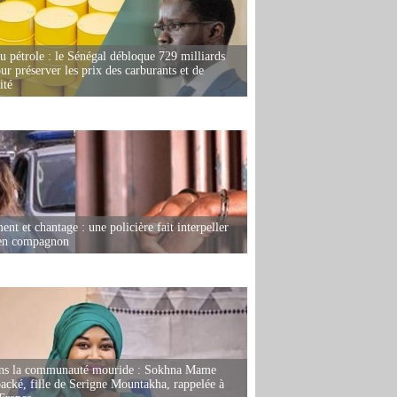
u pétrole : le Sénégal débloque 729 milliards
r préserver les prix des carburants et de
ité
nt et chantage : une policière fait interpeller
ien compagnon
ans la communauté mouride : Sokhna Mame
ké, fille de Serigne Mountakha, rappelée à