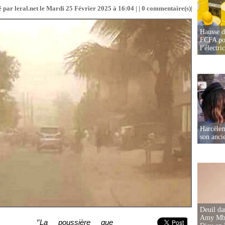
 par leral.net le Mardi 25 Février 2025 à 16:04 | |
0
commentaire(s)|
Hausse d
FCFA pou
l’électric
Harcèleme
son anc
Deuil d
Amy Mbac
‘’
La poussière que