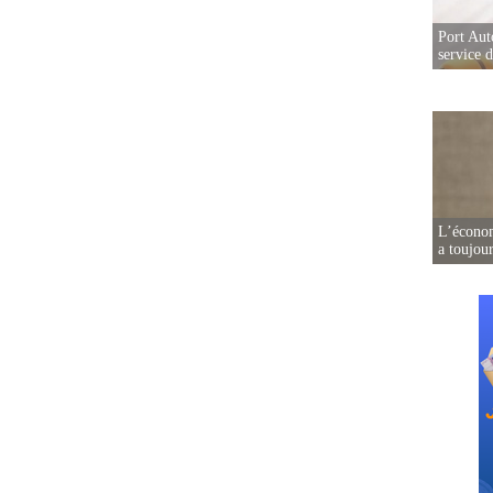
Port Aut
service 
L’écono
a toujou