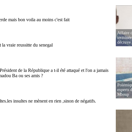
Affaire d
terminée
décisive
Polémiqu
experts d
Mboup