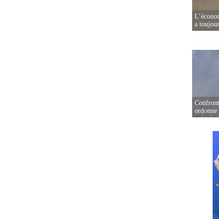
L’écono
a toujou
Confront
ordonne 