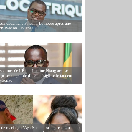
eux douanier : Khadim Ba libéré après une
ion avec les Douanes
 sommet de l’État : Lamine Niang accuse
 prises de parole d’avoir fragilisé le tandem
-Sonko
de mariage d’Aya Nakamura : la réaction