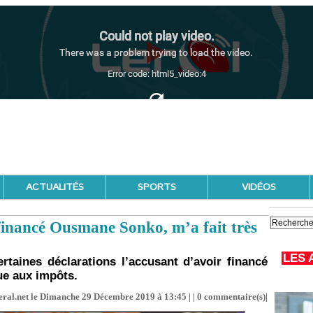
ACTUALITÉS
SPORTS
VIDÉOS
financé Ousmane Sonko, m’a fait très
LES 
taines déclarations l’accusant d’avoir financé
e aux impôts.
eral.net le Dimanche 29 Décembre 2019 à 13:45 | |
0
commentaire(s)|