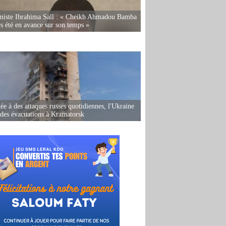
miste Ibrahima Sall : « Cheikh Ahmadou Bamba
rs été en avance sur son temps »
ée à des attaques russes quotidiennes, l'Ukraine
des évacuations à Kramatorsk