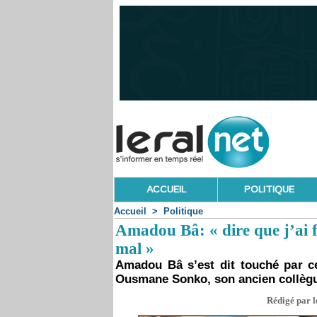
ACCUEIL
POLITIQUE
Accueil
>
Politique
Amadou Bâ: « dire que j’ai 
mal »
Amadou Bâ s’est dit touché par cer
Ousmane Sonko, son ancien collègu
Rédigé par l