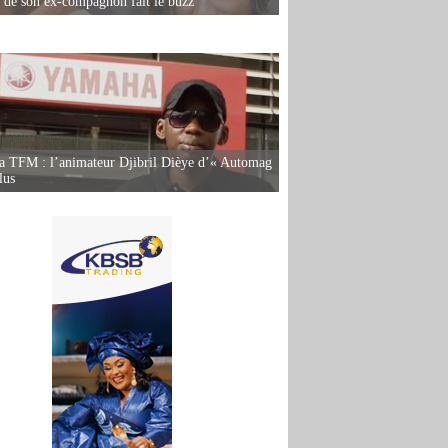
e de son ex-compagnon fait le buzz
la TFM : l’animateur Djibril Dièye d’« Automag
lus