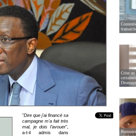
Contenti
transact
Crise au
certaines
Diomaye
"
Dire que j'ai financé sa
campagne m'a fait très
mal, je dois l’avouer
",
Rumeurs 
a-t-il admis dans