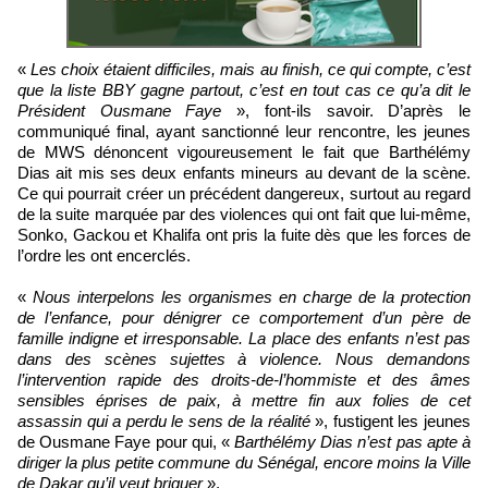
«
Les choix étaient difficiles, mais au finish, ce qui compte, c’est
que la liste BBY gagne partout, c’est en tout cas ce qu’a dit le
Président Ousmane Faye
», font-ils savoir. D’après le
communiqué final, ayant sanctionné leur rencontre, les jeunes
de MWS dénoncent vigoureusement le fait que Barthélémy
Dias ait mis ses deux enfants mineurs au devant de la scène.
Ce qui pourrait créer un précédent dangereux, surtout au regard
de la suite marquée par des violences qui ont fait que lui-même,
Sonko, Gackou et Khalifa ont pris la fuite dès que les forces de
l’ordre les ont encerclés.
«
Nous interpelons les organismes en charge de la protection
de l’enfance, pour dénigrer ce comportement d’un père de
famille indigne et irresponsable. La place des enfants n’est pas
dans des scènes sujettes à violence. Nous demandons
l’intervention rapide des droits-de-l’hommiste et des âmes
sensibles éprises de paix, à mettre fin aux folies de cet
assassin qui a perdu le sens de la réalité
», fustigent les jeunes
de Ousmane Faye pour qui, «
Barthélémy Dias n’est pas apte à
diriger la plus petite commune du Sénégal, encore moins la Ville
de Dakar qu’il veut briguer
».