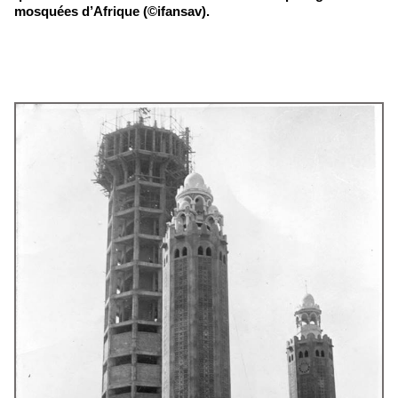
mosquées d’Afrique (©ifansav).