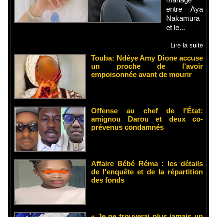
entre Aya
Nakamura
et le...
Lire la suite
Touba: Ndèye Amy Dione accuse
un proche de l’avoir
empoisonnée avant de mourir
Offense au chef de l'État:
amignou Darou et deux co-
prévenus condamnés
Affaire Bébé Réma : les détails
de l'enquête et de la répartition
des fonds
« Je ne trouverai plus jamais un