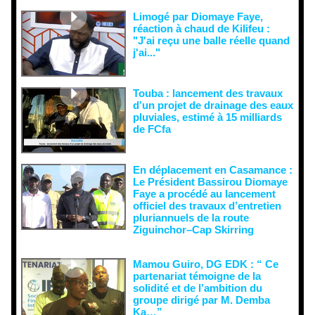
Limogé par Diomaye Faye,
réaction à chaud de Kilifeu :
"J'ai reçu une balle réelle quand
j'ai..."
Touba : lancement des travaux
d’un projet de drainage des eaux
pluviales, estimé à 15 milliards
de FCfa ‎
En déplacement en Casamance :
Le Président Bassirou Diomaye
Faye a procédé au lancement
officiel des travaux d’entretien
pluriannuels de la route
Ziguinchor–Cap Skirring
Mamou Guiro, DG EDK : “ Ce
partenariat témoigne de la
solidité et de l’ambition du
groupe dirigé par M. Demba
Ka…”