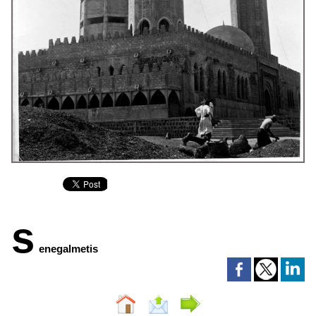
s
enegalmetis