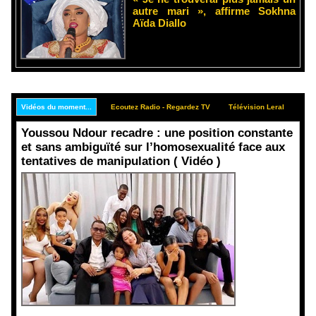
autre mari », affirme Sokhna
Aïda Diallo
Vidéos du moment...
Ecoutez Radio - Regardez TV
Télévision Leral
Rep
Youssou Ndour recadre : une position constante
et sans ambiguïté sur l’homosexualité face aux
tentatives de manipulation ( Vidéo )
Face aux
interprétati
ons
malveillant
es et aux
tentatives
de
récupératio
n visant à
semer le
doute...