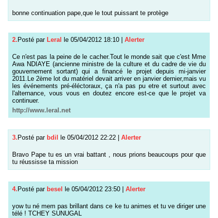
bonne continuation pape,que le tout puissant te protège
2.
Posté par
Leral
le 05/04/2012 18:10
|
Alerter
Ce n'est pas la peine de le cacher.Tout le monde sait que c'est Mme
Awa NDIAYE (ancienne ministre de la culture et du cadre de vie du
gouvernement sortant) qui a financé le projet depuis mi-janvier
2011.Le 2ème lot du matériel devait arriver en janvier dernier,mais vu
les événements pré-éléctoraux, ça n'a pas pu etre et surtout avec
l'alternance, vous vous en doutez encore est-ce que le projet va
continuer.
http://www.leral.net
3.
Posté par
bdil
le 05/04/2012 22:22
|
Alerter
Bravo Pape tu es un vrai battant , nous prions beaucoups pour que
tu réussisse ta mission
4.
Posté par
besel
le 05/04/2012 23:50
|
Alerter
yow tu né mem pas brillant dans ce ke tu animes et tu ve diriger une
télé ! TCHEY SUNUGAL