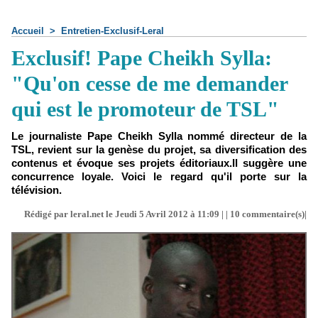
Accueil
>
Entretien-Exclusif-Leral
Exclusif! Pape Cheikh Sylla:
"Qu'on cesse de me demander
qui est le promoteur de TSL"
Le journaliste Pape Cheikh Sylla nommé directeur de la
TSL, revient sur la genèse du projet, sa diversification des
contenus et évoque ses projets éditoriaux.Il suggère une
concurrence loyale. Voici le regard qu'il porte sur la
télévision.
Rédigé par leral.net le Jeudi 5 Avril 2012 à 11:09 | |
10
commentaire(s)|