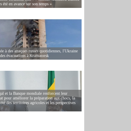
rs été en avance sur son temps »
ée à des attaques russes quotidiennes, l'Ukraine
des évacuations à Kramatorsk
al et la Banque mondiale renforcent leur
iat pour améliorer la préparation aux chocs, la
ité des territoires agricoles et les perspectives
i