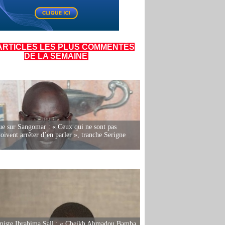
ARTICLES LES PLUS COMMENTÉS
DE LA SEMAINE
e sur Sangomar : « Ceux qui ne sont pas
oivent arrêter d’en parler », tranche Serigne
miste Ibrahima Sall : « Cheikh Ahmadou Bamba