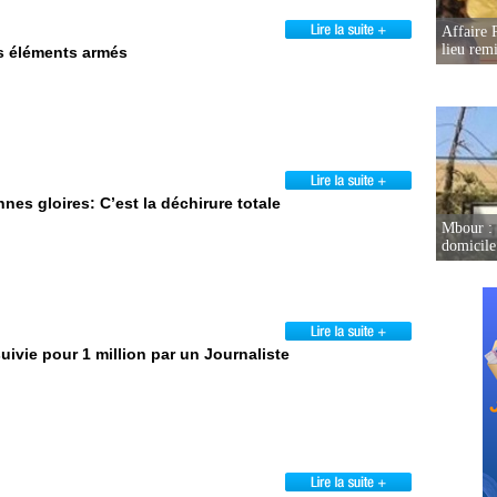
Affaire 
lieu rem
s éléments armés
nes gloires: C’est la déchirure totale
Mbour : 
domicile 
vie pour 1 million par un Journaliste