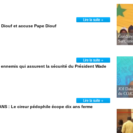
Diouf et accuse Pape Diouf
Guédiawa
Sarr, un
nemis qui assurent la sécurité du Président Wade
JOJ Daka
du COJOJ
S : Le cireur pédophile écope dix ans ferme