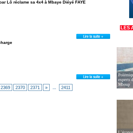
ar Lô réclame sa 4x4 à Mbaye Diéyé FAYE
LES 
charge
Polémiqu
experts d
Mboup
2369
2370
2371
»
...
2411
L’écono