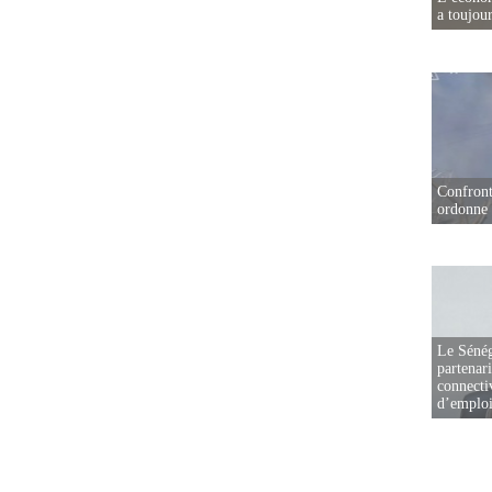
a toujou
Confront
ordonne 
Le Sénég
partenar
connectiv
d’emplo