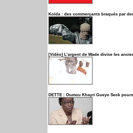
Kolda : des commerçants braqués par de
[Vidéo] L’argent de Wade divise les ancien
DETTE : Oumou Khayri Gueye Seck poursui