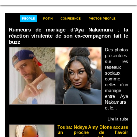
PEOPLE
POTIN
CONFIDENCE
PHOTOS PEOPLE
Rumeurs de mariage d’Aya Nakamura : la
réaction virulente de son ex-compagnon fait le
buzz
Des photos
présentées
sur les
réseaux
sociaux
comme
celles d'un
mariage
entre Aya
Nakamura
et le...
Lire la suite
Touba: Ndèye Amy Dione accuse
un proche de l’avoir