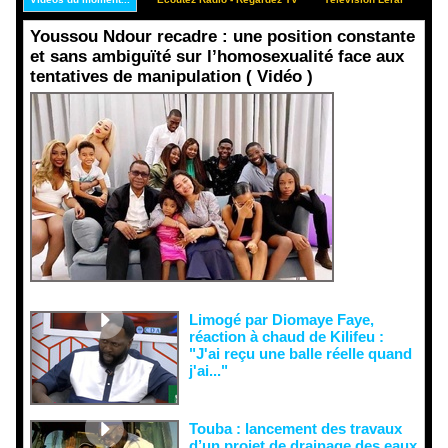
Youssou Ndour recadre : une position constante
et sans ambiguïté sur l’homosexualité face aux
tentatives de manipulation ( Vidéo )
Face aux
interprétati
ons
malveillant
es et aux
tentatives
de
récupératio
n visant à
semer le
doute...
Limogé par Diomaye Faye,
réaction à chaud de Kilifeu :
"J'ai reçu une balle réelle quand
j'ai..."
Touba : lancement des travaux
d’un projet de drainage des eaux