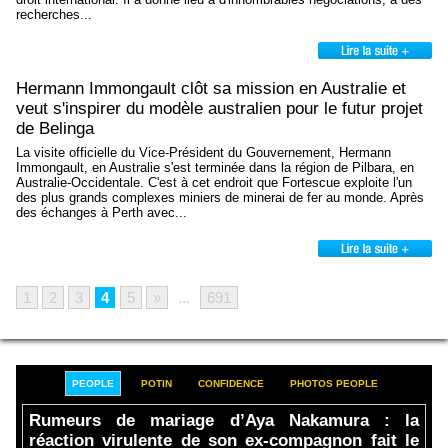
recherches...
Hermann Immongault clôt sa mission en Australie et
veut s'inspirer du modèle australien pour le futur projet
de Belinga
La visite officielle du Vice-Président du Gouvernement, Hermann
Immongault, en Australie s'est terminée dans la région de Pilbara, en
Australie-Occidentale. C'est à cet endroit que Fortescue exploite l'un
des plus grands complexes miniers de minerai de fer au monde. Après
des échanges à Perth avec...
1
2
3
4
5
»
...
691
PEOPLE
POTIN
CONFIDENCE
PHOTOS PEOPLE
Rumeurs de mariage d’Aya Nakamura : la
réaction virulente de son ex-compagnon fait le