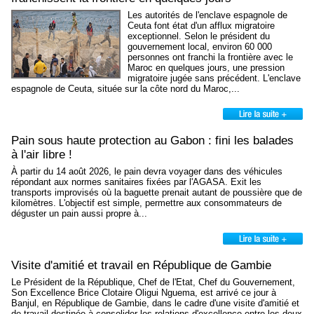
Les autorités de l'enclave espagnole de
Ceuta font état d'un afflux migratoire
exceptionnel. Selon le président du
gouvernement local, environ 60 000
personnes ont franchi la frontière avec le
Maroc en quelques jours, une pression
migratoire jugée sans précédent. L'enclave
espagnole de Ceuta, située sur la côte nord du Maroc,...
Pain sous haute protection au Gabon : fini les balades
à l'air libre !
À partir du 14 août 2026, le pain devra voyager dans des véhicules
répondant aux normes sanitaires fixées par l'AGASA. Exit les
transports improvisés où la baguette prenait autant de poussière que de
kilomètres. L'objectif est simple, permettre aux consommateurs de
déguster un pain aussi propre à...
Visite d'amitié et travail en République de Gambie
Le Président de la République, Chef de l'Etat, Chef du Gouvernement,
Son Excellence Brice Clotaire Oligui Nguema, est arrivé ce jour à
Banjul, en République de Gambie, dans le cadre d'une visite d'amitié et
de travail destinée à consolider les relations d'excellence entre les deux