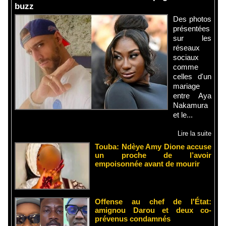
buzz
Des photos
présentées
sur les
réseaux
sociaux
comme
celles d'un
mariage
entre Aya
Nakamura
et le...
Lire la suite
Touba: Ndèye Amy Dione accuse
un proche de l’avoir
empoisonnée avant de mourir
Offense au chef de l'État:
amignou Darou et deux co-
prévenus condamnés