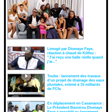
ons
malveillant
es et aux
tentatives
de
récupératio
n visant à
semer le
doute...
Limogé par Diomaye Faye,
réaction à chaud de Kilifeu :
"J'ai reçu une balle réelle quand
j'ai..."
Touba : lancement des travaux
d’un projet de drainage des eaux
pluviales, estimé à 15 milliards
de FCfa ‎
En déplacement en Casamance :
Le Président Bassirou Diomaye
Faye a procédé au lancement