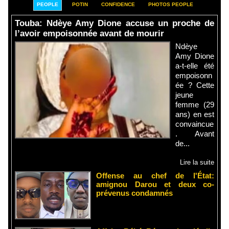
PEOPLE
POTIN
CONFIDENCE
PHOTOS PEOPLE
Touba: Ndèye Amy Dione accuse un proche de
l’avoir empoisonnée avant de mourir
Ndèye
Amy Dione
a-t-elle été
empoisonn
ée ? Cette
jeune
femme (29
ans) en est
convaincue
. Avant
de...
Lire la suite
Offense au chef de l'État:
amignou Darou et deux co-
prévenus condamnés