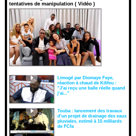
tentatives de manipulation ( Vidéo )
Face aux
interprétati
ons
malveillant
es et aux
tentatives
de
récupératio
n visant à
semer le
doute...
Limogé par Diomaye Faye,
réaction à chaud de Kilifeu :
"J'ai reçu une balle réelle quand
j'ai..."
Touba : lancement des travaux
d’un projet de drainage des eaux
pluviales, estimé à 15 milliards
de FCfa ‎