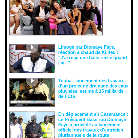
es et aux
tentatives
de
récupératio
n visant à
semer le
doute...
Limogé par Diomaye Faye,
réaction à chaud de Kilifeu :
"J'ai reçu une balle réelle quand
j'ai..."
Touba : lancement des travaux
d’un projet de drainage des eaux
pluviales, estimé à 15 milliards
de FCfa ‎
En déplacement en Casamance :
Le Président Bassirou Diomaye
Faye a procédé au lancement
officiel des travaux d’entretien
pluriannuels de la route