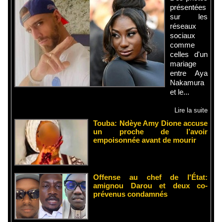
présentées
sur les
réseaux
sociaux
comme
celles d'un
mariage
entre Aya
Nakamura
et le...
Lire la suite
Touba: Ndèye Amy Dione accuse
un proche de l’avoir
empoisonnée avant de mourir
Offense au chef de l'État:
amignou Darou et deux co-
prévenus condamnés