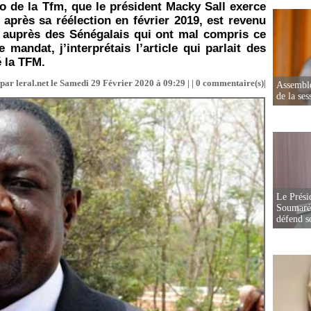
lo de la Tfm, que le président Macky Sall exerce
près sa réélection en février 2019, est revenu
e auprès des Sénégalais qui ont mal compris ce
e mandat, j’interprétais l’article qui parlait des
 la TFM.
par leral.net le Samedi 29 Février 2020 à 09:29 | |
0
commentaire(s)|
Assemblé
de la ses
Le Prési
Soumaré 
défend s