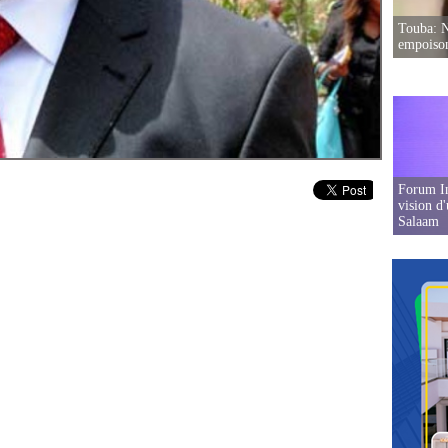
Touba: N
empoison
Forum In
vision d
Salaam