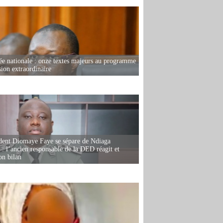
e nationale : onze textes majeurs au programme
sion extraordinaire
dent Diomaye Faye se sépare de Ndiaga
: l’ancien responsable de la DED réagit et
on bilan