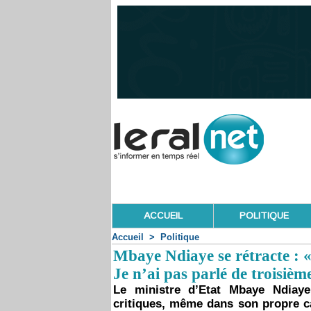
ACCUEIL
POLITIQUE
Accueil
>
Politique
Mbaye Ndiaye se rétracte : 
Je n’ai pas parlé de troisiè
Le ministre d’Etat Mbaye Ndiaye
critiques, même dans son propre ca