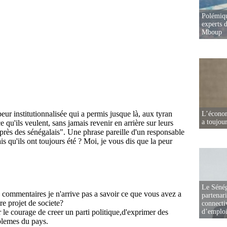
Polémiqu
experts d
Mboup
L’écono
a toujou
Le Sénég
partenar
connectiv
d’emplo