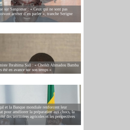
e sur Sangomar : « Ceux qui ne sont pas
oivent arrêter d’en parler », tranche Serigne
miste Ibrahima Sall : « Cheikh Ahmadou Bamba
rs été en avance sur son temps »
al et la Banque mondiale renforcent leur
iat pour améliorer la préparation aux chocs, la
ité des territoires agricoles et les perspectives
i