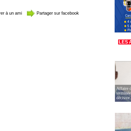
er à un ami
Partager sur facebook
LES 
Affaire d
terminée
décisive