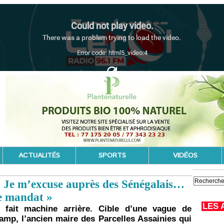
ACTUALITÉS
SPORTS
VIDÉOS
« Je m’excuse auprès des Sénégalais…
me mandat »
LES 
 fait machine arrière. Cible d’une vague de
mp, l’ancien maire des Parcelles Assainies qui