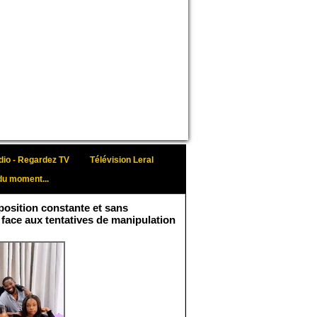
io - Regardez TV
Télévision Leral
du moment...
osition constante et sans
 face aux tentatives de manipulation
Face aux interprétations
malveillantes et aux
tentatives de
récupération visant à
semer le doute...