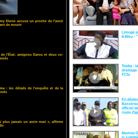
y Dione accuse un proche de l’avoir
nt de mourir
Limogé p
Kilifeu : 
 de l'État: amignou Darou et deux co-
amnés
Touba : l
drainage 
FCfa ‎
ma : les détails de l'enquête et de la
fonds
En dépla
Bassirou
officiel 
route Zi
i plus jamais un autre mari », affirme
llo
Mamou Gu
la solidi