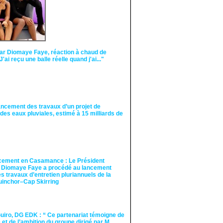
ar Diomaye Faye, réaction à chaud de
"J'ai reçu une balle réelle quand j'ai..."
ancement des travaux d’un projet de
des eaux pluviales, estimé à 15 milliards de
cement en Casamance : Le Président
 Diomaye Faye a procédé au lancement
des travaux d’entretien pluriannuels de la
guinchor–Cap Skirring
iro, DG EDK : “ Ce partenariat témoigne de
té et de l’ambition du groupe dirigé par M.