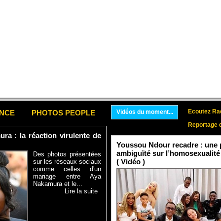
Ecoutez Rad
ENCE
PHOTOS PEOPLE
Vidéos du moment...
Reportage 
a : la réaction virulente de
Youssou Ndour recadre : une p
ambiguïté sur l’homosexualité
Des photos présentées
( Vidéo )
sur les réseaux sociaux
comme celles d'un
mariage entre Aya
Nakamura et le...
Lire la suite