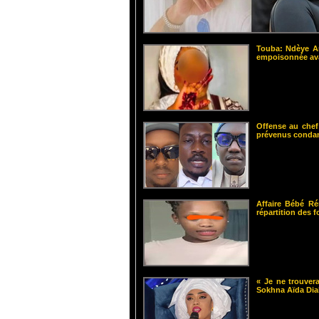
Touba: Ndèye Am
empoisonnée ava
Offense au chef
prévenus cond
Affaire Bébé Ré
répartition des 
« Je ne trouvera
Sokhna Aïda Dia