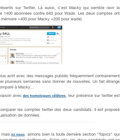
ésents sur Twitter. Là aussi, c’est Macky qui semble ravir la
de 1400 abonnées contre 640 pour Wade. Les deux comptes ont
de mémoire +400 pour Macky +200 pour wade)
us actif avec des messages publiés fréquemment contrairement
er plusieurs semaines sans donner de nouvelles. Un fait étrange
 comparé à Macky…
araison avec
, leur présence sur twitter est
des homologues célèbres
comparer les comptes twitter des deux candidats. Il est proposé
sualisation de données.
er mais
aimons bien la toute dernière section “Topics” qui
ici nous
versation des twittereurs. Selon elle, les deux candidats ont en