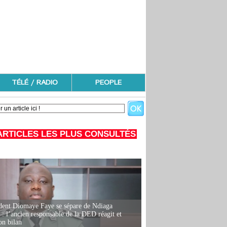
TÉLÉ / RADIO
PEOPLE
ARTICLES LES PLUS CONSULTÉS
dent Diomaye Faye se sépare de Ndiaga
: l’ancien responsable de la DED réagit et
on bilan