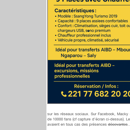
sur les réseaux sociaux. Sur Facebook, Macky
de 10000 fans (cf capture d’écran ci-dessus). Le
avaient en tous cas des présences
décevantes
…