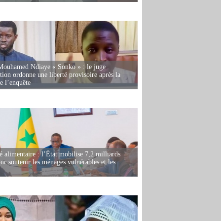
Mouhamed Ndiaye « Sonko » : le juge
tion ordonne une liberté provisoire après la
de l’enquête
é alimentaire : l’État mobilise 7,2 milliards
r soutenir les ménages vulnérables et les