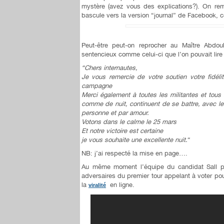
mystère (avez vous des explications?). On r
bascule vers la version “journal” de Facebook, c
Peut-être peut-on reprocher au Maître Abdo
sentencieux comme celui-ci que l’on pouvait lire 
“Chers internautes,
Je vous remercie de votre soutien votre fidé
campagne
Merci également à toutes les militantes et tous
comme de nuit, continuent de se battre, avec l
personne et par amour.
Votons dans le calme le 25 mars
Et notre victoire est certaine
je vous souhaite une excellente nuit.
“
NB: j’ai respecté la mise en page….
Au même moment l’équipe du candidat Sall pa
adversaires du premier tour appelant à voter po
la
en ligne.
viralité