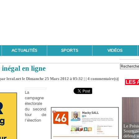
ACTUALITÉS
SPORTS
VIDÉOS
négal en ligne
par leral.net le Dimanche 25 Mars 2012 à 05:32 | |
4
commentaire(s)|
LES 
La
campagne
électorale
du second
tour de
l’élection
Le Prési
Soumaré 
défend s