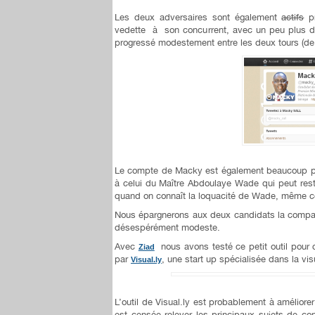
Les deux adversaires sont également
actifs
pr
vedette à son concurrent, avec un peu plus 
progressé modestement entre les deux tours (
Le compte de Macky est également beaucoup pl
à celui du Maître Abdoulaye Wade qui peut rest
quand on connaît la loquacité de Wade, même
Nous épargnerons aux deux candidats la comp
désespérément modeste.
Avec
nous avons testé ce petit outil pour 
Ziad
par
, une start up spécialisée dans la vi
Visual.ly
L’outil de Visual.ly est probablement à amélior
est censée relever les principaux sujets de con