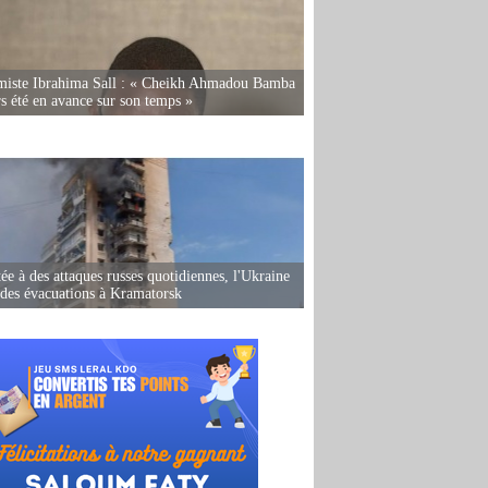
miste Ibrahima Sall : « Cheikh Ahmadou Bamba
rs été en avance sur son temps »
ée à des attaques russes quotidiennes, l'Ukraine
des évacuations à Kramatorsk