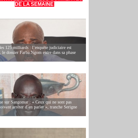
DE LA SEMAINE
es 125 milliards : l’enquête judiciaire est
, le dossier Farba Ngom entre dans sa phase
e sur Sangomar : « Ceux qui ne sont pas
oivent arrêter d’en parler », tranche Serigne