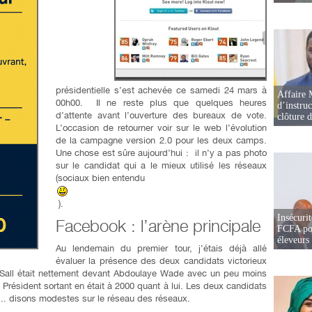
présidentielle s’est achevée ce samedi 24 mars à
Affaire 
00h00. Il ne reste plus que quelques heures
d’instruc
d’attente avant l’ouverture des bureaux de vote.
clôture 
L’occasion de retourner voir sur le web l’évolution
de la campagne version 2.0 pour les deux camps.
Une chose est sûre aujourd’hui : il n’y a pas photo
sur le candidat qui a le mieux utilisé les réseaux
(sociaux bien entendu
).
Insécurit
Facebook : l’arène principale
FCFA pou
éleveurs
Au lendemain du premier tour, j’étais déjà allé
évaluer la présence des deux candidats victorieux
 Sall était nettement devant Abdoulaye Wade avec un peu moins
 Président sortant en était à 2000 quant à lui. Les deux candidats
. disons modestes sur le réseau des réseaux.