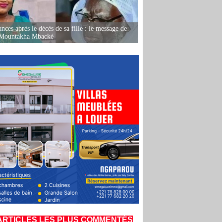
nces après le décès de sa fille : le message de
 Mountakha Mbacké
ARTICLES LES PLUS COMMENTÉS