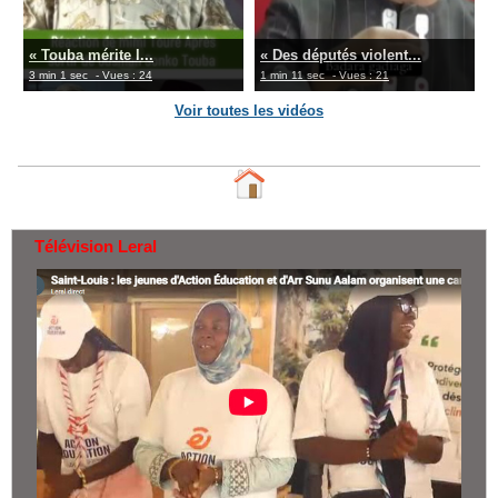
« Touba mérite l...
« Des députés violent...
3 min 1 sec
- Vues : 24
1 min 11 sec
- Vues : 21
Voir toutes les vidéos
Télévision Leral