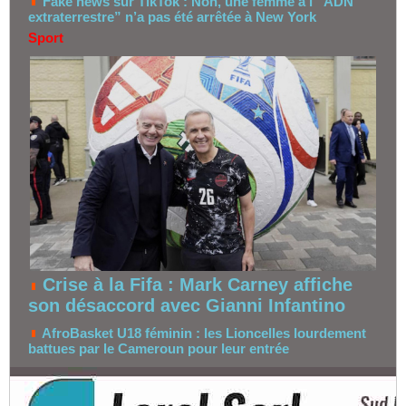
Fake news sur TikTok : Non, une femme à l’“ADN
extraterrestre” n’a pas été arrêtée à New York
Sport
Crise à la Fifa : Mark Carney affiche
son désaccord avec Gianni Infantino
AfroBasket U18 féminin : les Lioncelles lourdement
battues par le Cameroun pour leur entrée