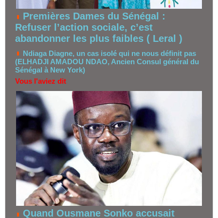
Premières Dames du Sénégal :
Refuser l’action sociale, c’est
abandonner les plus faibles ( Leral )
Ndiaga Diagne, un cas isolé qui ne nous définit pas
(ELHADJI AMADOU NDAO, Ancien Consul général du
Sénégal à New York)
Vous l'aviez dit
Quand Ousmane Sonko accusait