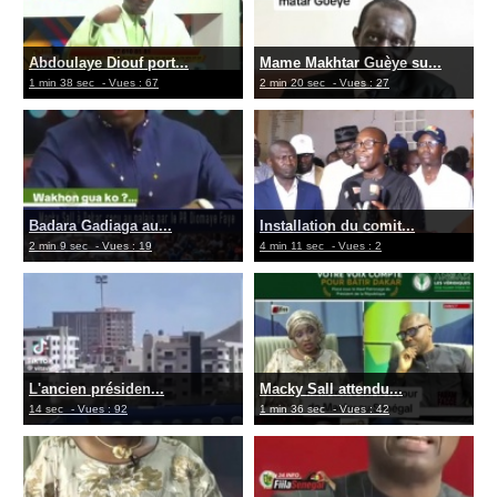
Abdoulaye Diouf port...
Mame Makhtar Guèye su...
1 min 38 sec
- Vues : 67
2 min 20 sec
- Vues : 27
Badara Gadiaga au...
Installation du comit...
2 min 9 sec
- Vues : 19
4 min 11 sec
- Vues : 2
L'ancien présiden...
Macky Sall attendu...
14 sec
- Vues : 92
1 min 36 sec
- Vues : 42