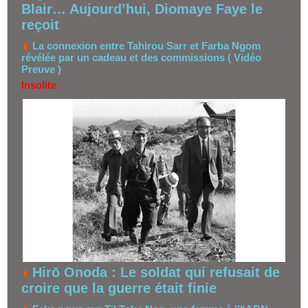
Blair… Aujourd’hui, Diomaye Faye le
reçoit
La connexion entre Tahirou Sarr et Farba Ngom
révélée par un cadeau et des commissions ( Vidéo
Preuve )
Insolite
Hirō Onoda : Le soldat qui refusait de
croire que la guerre était finie