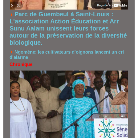
Parc de Guembeul à Saint-Louis :
L'association Action Éducation et Arr
Sunu Aalam unissent leurs forces
autour de la préservation de la diversité
biologique.
Ngomène: les cultivateurs d'oignons lancent un cri
d'alarme
Chronique