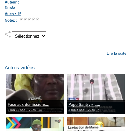
Auteur :
Durée :
Vues :
15
Notez :
Lire la suite
Autres vidéos
Face aux démissions...
Pape Sané : « L...
3 min 28 sec
- Vues : 14
3 min 5 sec
- Vues : 7