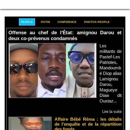
PEOPLE
POTIN
CONFIDENCE
PHOTOS PEOPLE
Offense au chef de l'État: amignou Darou et
deux co-prévenus condamnés
Les
militants de
Pastef-Les
Patriotes,
Mandoumb
é Diop alias
Lamignou
Darou,
Magueye
Diaw dit
Oustaz...
Lire la suite
Affaire Bébé Réma : les détails
de l'enquête et de la répartition
des fonds