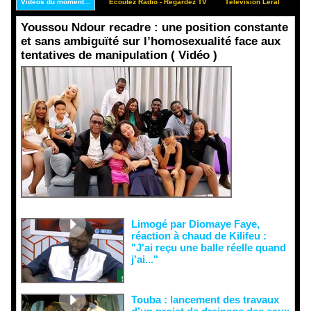
Vidéos du moment...
Ecoutez Radio - Regardez TV
Télévision Leral
Rep
Youssou Ndour recadre : une position constante
et sans ambiguïté sur l’homosexualité face aux
tentatives de manipulation ( Vidéo )
Face aux
interprétati
ons
malveillant
es et aux
tentatives
de
récupératio
n visant à
semer le
doute...
Limogé par Diomaye Faye,
réaction à chaud de Kilifeu :
"J'ai reçu une balle réelle quand
j'ai..."
Touba : lancement des travaux