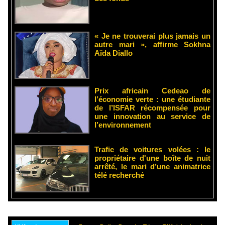
« Je ne trouverai plus jamais un
autre mari », affirme Sokhna
Aïda Diallo
Prix africain Cedeao de
l’économie verte : une étudiante
de l’ISFAR récompensée pour
une innovation au service de
l’environnement
Trafic de voitures volées : le
propriétaire d'une boîte de nuit
arrêté, le mari d’une animatrice
télé recherché